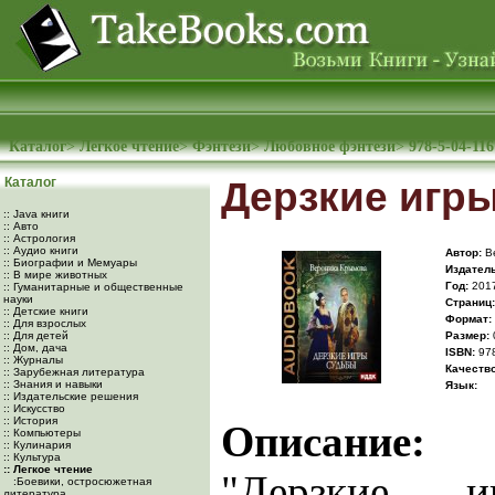
Каталог
>
Легкое чтение
>
Фэнтези
>
Любовное фэнтези
>
978-5-04-116
Каталог
Дерзкие игр
:: Java книги
:: Авто
:: Астрология
:: Аудио книги
Автор:
Ве
:: Биографии и Мемуары
Издатель
:: В мире животных
Год:
201
:: Гуманитарные и общественные
науки
Cтраниц:
:: Детские книги
Формат:
:: Для взрослых
:: Для детей
Размер:
:: Дом, дача
ISBN:
978
:: Журналы
Качество
:: Зарубежная литература
:: Знания и навыки
Язык:
:: Издательские решения
:: Искусство
:: История
Описание:
:: Компьютеры
:: Кулинария
:: Культура
:: Легкое чтение
"Дерзкие 
:Боевики, остросюжетная
литература