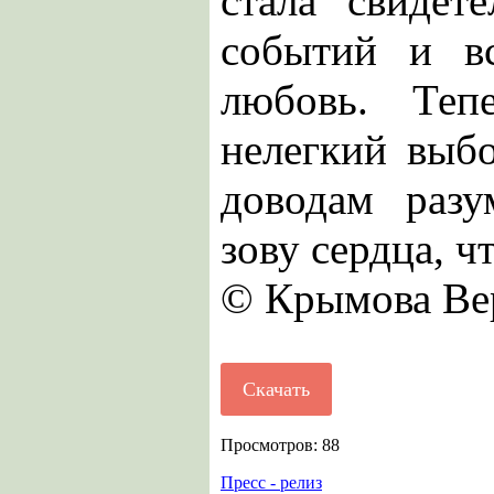
стала свидет
событий и в
любовь. Теп
нелегкий выб
доводам разу
зову сердца, ч
© Крымова В
Скачать
Просмотров: 88
Пресс - релиз