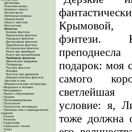
:Детективы
:Классика жанра
фантастичес
:Комиксы / манга
:Легкая проза
:Любовные романы
:Приключения
Крымовой,
:Ужасы / мистика
:Фантастика
:Фэнтези
:Боевое фэнтези
фэнтези. К
:Героическое фэнтези
:Городское фэнтези
:Детективное фэнтези
:Зарубежное фэнтези
преподнесл
:Историческое фэнтези
:Книги про вампиров
:Книги про волшебников
:Любовное фэнтези
подарок: моя с
:Магические академии
:Попаданцы
:Русское фэнтези
:Фанфик
самого кор
:Фэнтези про драконов
:Юмористическое фэнтези
:Эротика и секс
:Юмористическая литература
:: Медицина и человек
светлейшая
:: Менеджмент
:: Наука и образование
:: Оружие
:: Программирование
условие: я, 
:: Психология
:: Психология, мотивация
:: Публицистика и периодические
издания
тоже должна 
:: Разное
:: Религия
:: Родителям
:: Серьезное чтение
его величеств
:: Спорт