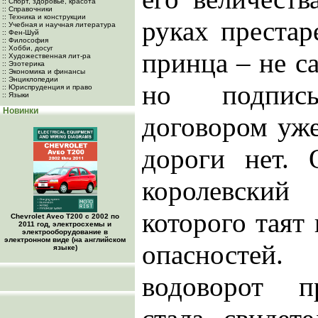
:: Спорт, здоровье, красота
:: Справочники
:: Техника и конструкции
руках престар
:: Учебная и научная литература
:: Фен-Шуй
:: Философия
:: Хобби, досуг
принца – не са
:: Художественная лит-ра
:: Эзотерика
:: Экономика и финансы
:: Энциклопедии
но подпис
:: Юриспруденция и право
:: Языки
Новинки
договором уже
дороги нет.
королевски
которого таят 
Chevrolet Aveo Т200 с 2002 по
2011 год, электросхемы и
электрооборудование в
электронном виде (на английском
опасностей
языке)
водоворот п