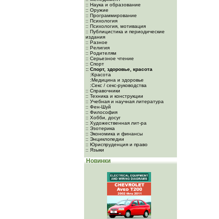
:: Наука и образование
:: Оружие
:: Программирование
:: Психология
:: Психология, мотивация
:: Публицистика и периодические
издания
:: Разное
:: Религия
:: Родителям
:: Серьезное чтение
:: Спорт
:: Спорт, здоровье, красота
:Красота
:Медицина и здоровье
:Секс / секс-руководства
:: Справочники
:: Техника и конструкции
:: Учебная и научная литература
:: Фен-Шуй
:: Философия
:: Хобби, досуг
:: Художественная лит-ра
:: Эзотерика
:: Экономика и финансы
:: Энциклопедии
:: Юриспруденция и право
:: Языки
Новинки