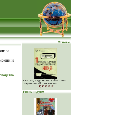
Отзывы
зни и
и
рмонии и
ководства
Классно, когда можно найти такие
старые книги!!! там все нап ..
Рекомендуем