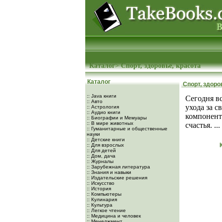
Каталог
>
Спорт, здоровье, красота
Каталог
Спорт, здоро
:: Java книги
Сегодня в
:: Авто
ухода за с
:: Астрология
:: Аудио книги
компонент
:: Биографии и Мемуары
:: В мире животных
счастья. ...
:: Гуманитарные и общественные
науки
:: Детские книги
:: Для взрослых
:: Для детей
:: Дом, дача
:: Журналы
:: Зарубежная литература
:: Знания и навыки
:: Издательские решения
:: Искусство
:: История
:: Компьютеры
:: Кулинария
:: Культура
:: Легкое чтение
:: Медицина и человек
:: Менеджмент