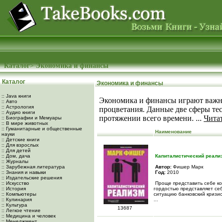
Каталог
>
Экономика и финансы
Каталог
Экономика и финансы
:: Java книги
Экономика и финансы играют важн
:: Авто
:: Астрология
процветания. Данные две сферы тес
:: Аудио книги
протяжении всего времени. ...
Чита
:: Биографии и Мемуары
:: В мире животных
:: Гуманитарные и общественные
Наименование
науки
:: Детские книги
:: Для взрослых
:: Для детей
:: Дом, дача
Капиталистический реали
:: Журналы
:: Зарубежная литература
Автор:
Фишер Марк
:: Знания и навыки
Год:
2010
:: Издательские решения
:: Искусство
Проще представить себе ко
:: История
гордостью представляет се
:: Компьютеры
ситуацию банковский кризис
:: Кулинария
...
:: Культура
13687
:: Легкое чтение
:: Медицина и человек
:: Менеджмент