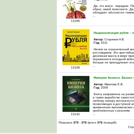
Да, это книга - парадокс. 
образ, какой пожелаете. Да,
обладают абсолютно такими 
...
13186
Национализация рубля – п
Автор:
Стариков Н.В.
Год:
2011
Ничем не ограниченный вып
ростовщиков. Это кратчайши
денежная масса в мире прив
поражения в холодной войн
больше не принадлежит его
...
13168
Империя бизнеса. Бизнес
Автор:
Иванова Е.В.
Год:
2009
Книга направлена на разв
а также выработке самосто
любому напору контрагентов
позволяющих в доступной и
применения экономических 
приближенных к реалиям
...
13142
Показано
370
-
376
(всего
376
позиций)
Стр