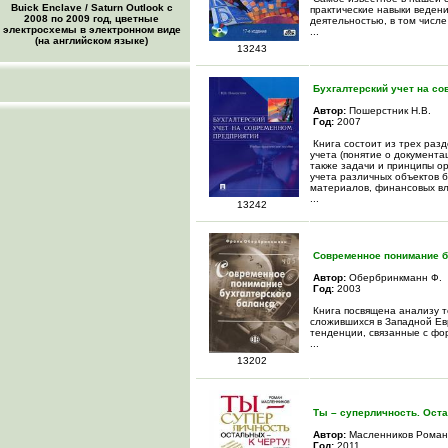
Buick Enclave / Saturn Outlook с
практические навыки веден
2008 по 2009 год, цветные
деятельностью, в том числе
электросхемы в электронном виде
...
(на английском языке)
13243
Бухгалтерский учет на с
Автор:
Пошерстник Н.В.
Год:
2007
Книга состоит из трех раз
учета (понятие о документац
также задачи и принципы о
учета различных объектов б
материалов, финансовых вл
...
13242
Современное понимание б
Автор:
Обербринкманн Ф.
Год:
2003
Книга посвящена анализу т
сложившихся в Западной Ев
тенденции, связанные с фо
...
13202
Ты – суперличность. Оста
Автор:
Масленников Роман
Год:
2011