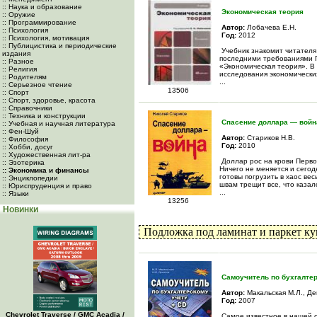
:: Наука и образование
Экономическая теория
:: Оружие
:: Программирование
Автор:
Лобачева Е.Н.
:: Психология
Год:
2012
:: Психология, мотивация
:: Публицистика и периодические
Учебник знакомит читателя
издания
последними требованиями Г
:: Разное
«Экономическая теория». В
:: Религия
исследования экономически
:: Родителям
...
:: Серьезное чтение
13506
:: Спорт
:: Спорт, здоровье, красота
:: Справочники
:: Техника и конструкции
Спасение доллара — войн
:: Учебная и научная литература
:: Фен-Шуй
Автор:
Стариков Н.В.
:: Философия
Год:
2010
:: Хобби, досуг
:: Художественная лит-ра
Доллар рос на крови Перво
:: Эзотерика
Ничего не меняется и сегод
:: Экономика и финансы
готовы погрузить в хаос ве
:: Энциклопедии
швам трещит все, что каза
:: Юриспруденция и право
...
:: Языки
13256
Новинки
Подложка под ламинат и паркет ку
Самоучитель по бухгалте
Автор:
Макальская М.Л., Де
Год:
2007
Chevrolet Traverse / GMC Acadia /
Самое известное в нашей с