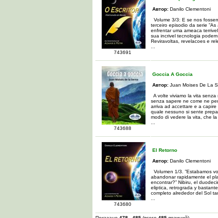
Автор:
Danilo Clementoni
Volume 3/3: E se nos fosse
terceiro episodio da serie ”As
enfrentar uma ameaca terrivel
sua incrivel tecnologia podem
Reviravoltas, revelacoes e rel
...
743691
Goccia A Goccia
Автор:
Juan Moises De La S
A volte viviamo la vita senza
senza sapere ne come ne perch
arriva ad accettare e a capir
quale nessuno si sente prepar
modo di vedere la vita, che la
...
743688
El Retorno
Автор:
Danilo Clementoni
Volumen 1/3. ”Estabamos vo
abandonar rapidamente el pla
encontrar?” Nibiru, el duodec
eliptica, retrograda y bastan
completo alrededor del Sol ta
...
743680
Показано
478
-
485
(всего
485
позиций)