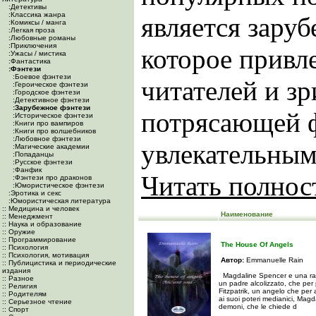
:Детективы
:Классика жанра
является заруб
:Комиксы / манга
:Легкая проза
:Любовные романы
:Приключения
которое привл
:Ужасы / мистика
:Фантастика
:Фэнтези
:Боевое фэнтези
читателей и зр
:Героическое фэнтези
:Городское фэнтези
:Детективное фэнтези
:Зарубежное фэнтези
потрясающей ф
:Историческое фэнтези
:Книги про вампиров
:Книги про волшебников
:Любовное фэнтези
увлекательным
:Магические академии
:Попаданцы
:Русское фэнтези
:Фанфик
Читать полно
:Фэнтези про драконов
:Юмористическое фэнтези
:Эротика и секс
:Юмористическая литература
:: Медицина и человек
Наименование
:: Менеджмент
:: Наука и образование
:: Оружие
:: Программирование
The House Of Angels
:: Психология
:: Психология, мотивация
Автор:
Emmanuelle Rain
:: Публицистика и периодические
издания
Magdaline Spencer e una raga
:: Разное
un padre alcolizzato, che per p
:: Религия
Fitzpatrik, un angelo che per 
:: Родителям
ai suoi poteri medianici, Mag
:: Серьезное чтение
demoni, che le chiede d
:: Спорт
...