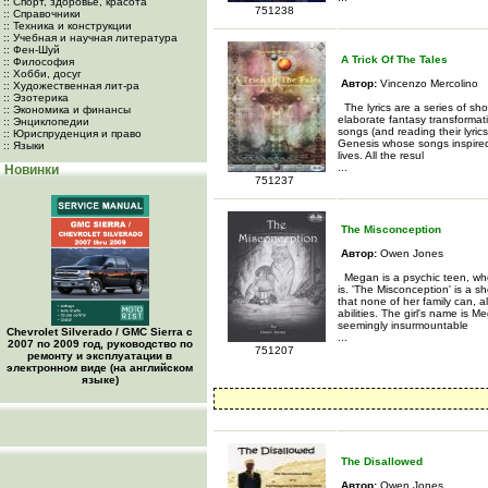
:: Спорт, здоровье, красота
751238
:: Справочники
:: Техника и конструкции
:: Учебная и научная литература
:: Фен-Шуй
A Trick Of The Tales
:: Философия
:: Хобби, досуг
Автор:
Vincenzo Mercolino
:: Художественная лит-ра
:: Эзотерика
The lyrics are a series of sho
:: Экономика и финансы
elaborate fantasy transformati
:: Энциклопедии
songs (and reading their lyric
:: Юриспруденция и право
Genesis whose songs inspired 
:: Языки
lives. All the resul
...
Новинки
751237
The Misconception
Автор:
Owen Jones
Megan is a psychic teen, wh
is. 'The Misconception' is a sh
that none of her family can, 
abilities. The girl's name is 
seemingly insurmountable
Chevrolet Silverado / GMC Sierra с
...
2007 по 2009 год, руководство по
751207
ремонту и эксплуатации в
электронном виде (на английском
языке)
The Disallowed
Автор:
Owen Jones