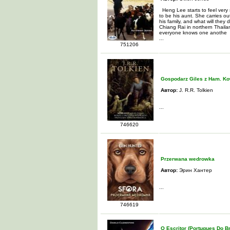
Heng Lee starts to feel very
to be his aunt. She carries ou
his family, and what will they
Chiang Rai in northern Thailan
everyone knows one anothe
...
751206
Gospodarz Giles z Ham. Ko
Автор:
J. R.R. Tolkien
...
746620
Przerwana wedrowka
Автор:
Эрин Хантер
...
746619
O Escritor (Portugues Do Br