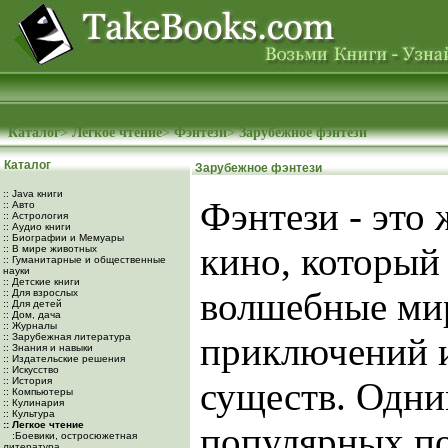
Каталог
>
Легкое чтение
>
Фэнтези
>
Зарубежное фэнтези
Каталог
Зарубежное фэнтези
:: Java книги
Фэнтези - это
:: Авто
:: Астрология
:: Аудио книги
:: Биографии и Мемуары
кино, который
:: В мире животных
:: Гуманитарные и общественные
науки
:: Детские книги
волшебные мир
:: Для взрослых
:: Для детей
:: Дом, дача
:: Журналы
приключений 
:: Зарубежная литература
:: Знания и навыки
:: Издательские решения
:: Искусство
:: История
существ. Одни
:: Компьютеры
:: Кулинария
:: Культура
:: Легкое чтение
популярных п
:Боевики, остросюжетная
литература