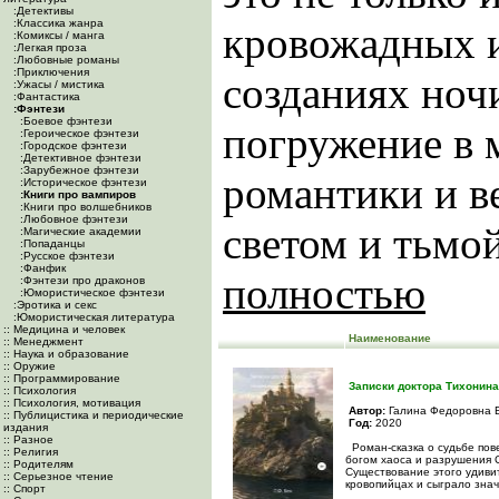
:Детективы
:Классика жанра
кровожадных 
:Комиксы / манга
:Легкая проза
:Любовные романы
:Приключения
созданиях ночи
:Ужасы / мистика
:Фантастика
:Фэнтези
:Боевое фэнтези
погружение в 
:Героическое фэнтези
:Городское фэнтези
:Детективное фэнтези
:Зарубежное фэнтези
романтики и в
:Историческое фэнтези
:Книги про вампиров
:Книги про волшебников
:Любовное фэнтези
светом и тьмой.
:Магические академии
:Попаданцы
:Русское фэнтези
:Фанфик
полностью
:Фэнтези про драконов
:Юмористическое фэнтези
:Эротика и секс
:Юмористическая литература
:: Медицина и человек
Наименование
:: Менеджмент
:: Наука и образование
:: Оружие
:: Программирование
Записки доктора Тихонина
:: Психология
:: Психология, мотивация
Автор:
Галина Федоровна 
:: Публицистика и периодические
Год:
2020
издания
:: Разное
Роман-сказка о судьбе по
:: Религия
богом хаоса и разрушения 
:: Родителям
Существование этого удиви
:: Серьезное чтение
кровопийцах и сыграло зна
:: Спорт
...