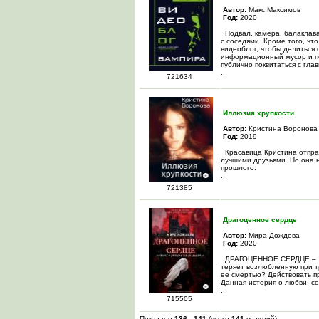
Автор:
Макс Максимов
Год:
2020
Подвал, камера, балаклава
с соседями. Кроме того, чт
видеоблог, чтобы делиться 
информационный мусор и по
публично поквитаться с гл
...
721634
Иллюзия хрупкости
Автор:
Кристина Воронова
Год:
2019
Красавица Кристина отправ
лучшими друзьями. Но она н
прошлого.
...
721385
Драгоценное сердце
Автор:
Мира Дождева
Год:
2020
ДРАГОЦЕННОЕ СЕРДЦЕ – это
теряет возлюбленную при т
ее смертью? Действовать пр
Данная история о любви, с
...
715505
Показано
136
-
141
(всего
141
позиций)