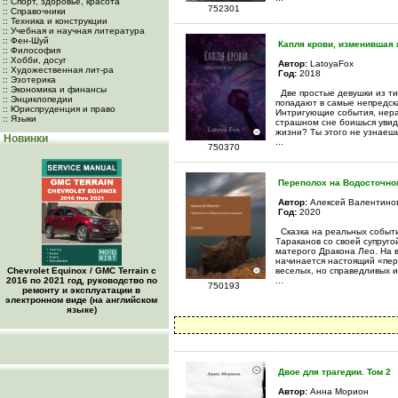
:: Спорт, здоровье, красота
752301
:: Справочники
:: Техника и конструкции
:: Учебная и научная литература
:: Фен-Шуй
Капля крови, изменившая 
:: Философия
:: Хобби, досуг
Автор:
LatoyaFox
:: Художественная лит-ра
Год:
2018
:: Эзотерика
:: Экономика и финансы
Две простые девушки из ти
:: Энциклопедии
попадают в самые непредска
:: Юриспруденция и право
Интригующие события, нера
:: Языки
страшном сне боишься увиде
жизни? Ты этого не узнаешь
Новинки
...
750370
Переполох на Водосточно
Автор:
Алексей Валентино
Год:
2020
Сказка на реальных событи
Тараканов со своей супруго
матерого Дракона Лео. На в
начинается настоящий «пер
Chevrolet Equinox / GMC Terrain c
веселых, но справедливых и
2016 по 2021 год, руководство по
...
750193
ремонту и эксплуатации в
электронном виде (на английском
языке)
Двое для трагедии. Том 2
Автор:
Анна Морион