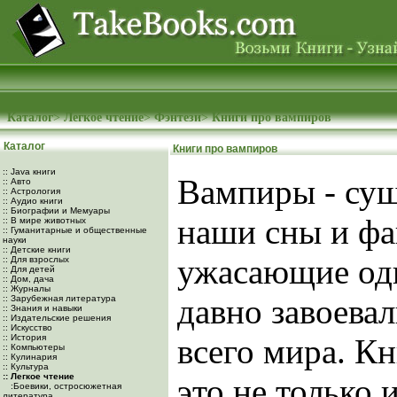
Каталог
>
Легкое чтение
>
Фэнтези
>
Книги про вампиров
Каталог
Книги про вампиров
:: Java книги
Вампиры - сущ
:: Авто
:: Астрология
:: Аудио книги
:: Биографии и Мемуары
наши сны и фа
:: В мире животных
:: Гуманитарные и общественные
науки
:: Детские книги
ужасающие од
:: Для взрослых
:: Для детей
:: Дом, дача
:: Журналы
давно завоевал
:: Зарубежная литература
:: Знания и навыки
:: Издательские решения
:: Искусство
:: История
всего мира. К
:: Компьютеры
:: Кулинария
:: Культура
:: Легкое чтение
это не только 
:Боевики, остросюжетная
литература