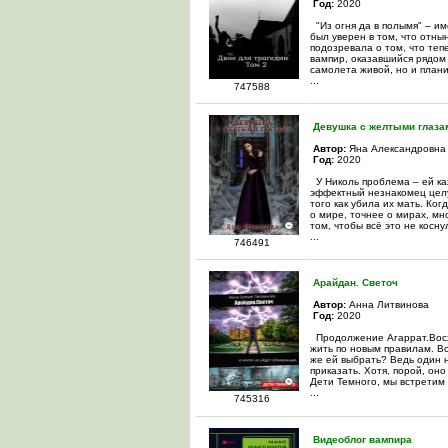
Год:
2020
"Из огня да в полымя" – и
был уверен в том, что отны
подозревала о том, что те
вампир, оказавшийся рядом 
самолета живой, но и плани
...
747588
Девушка с желтыми глаза
Автор:
Яна Александровна
Год:
2020
У Николь проблема – ей каж
эффектный незнакомец целуе
того как убила их мать. Ког
о мире, точнее о мирах, мн
том, чтобы всё это не косну
...
746491
Арайдан. Светоч
Автор:
Анна Литвинова
Год:
2020
Продолжение Агаррат.Восх
жить по новым правилам. Во
же ей выбрать? Ведь один н
приказать. Хотя, порой, он
Дети Темного, мы встретим 
...
745316
Видеоблог вампира