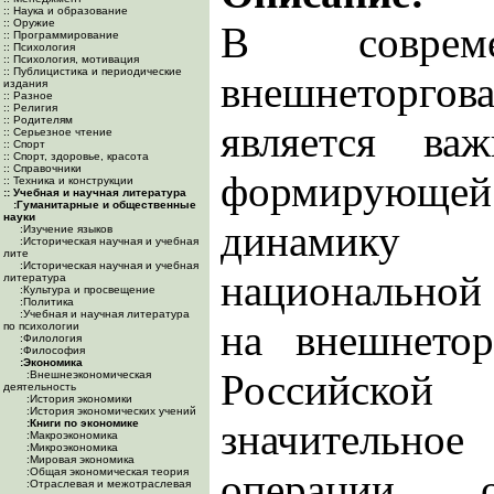
:: Наука и образование
:: Оружие
В совреме
:: Программирование
:: Психология
:: Психология, мотивация
:: Публицистика и периодические
внешнеторго
издания
:: Разное
:: Религия
:: Родителям
является ва
:: Серьезное чтение
:: Спорт
:: Спорт, здоровье, красота
:: Справочники
формирующ
:: Техника и конструкции
:: Учебная и научная литература
:Гуманитарные и общественные
науки
динамику 
:Изучение языков
:Историческая научная и учебная
лите
:Историческая научная и учебная
национальной
литература
:Культура и просвещение
:Политика
:Учебная и научная литература
на внешнетор
по психологии
:Филология
:Философия
:Экономика
Российск
:Внешнеэкономическая
деятельность
:История экономики
:История экономических учений
значительное
:Книги по экономике
:Макроэкономика
:Микроэкономика
:Мировая экономика
:Общая экономическая теория
операции, 
:Отраслевая и межотраслевая