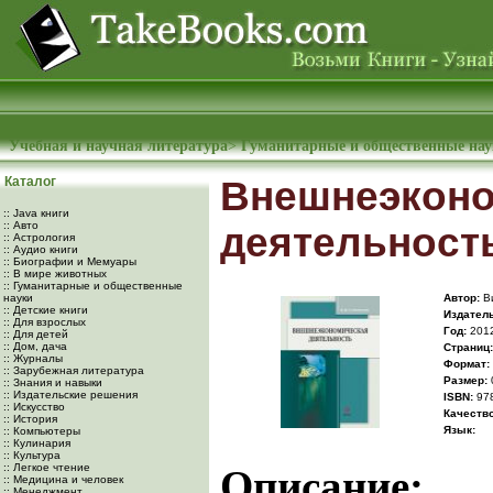
Учебная и научная литература
>
Гуманитарные и общественные на
Каталог
Внешнеэконо
:: Java книги
:: Авто
деятельност
:: Астрология
:: Аудио книги
:: Биографии и Мемуары
:: В мире животных
:: Гуманитарные и общественные
науки
Автор:
Ви
:: Детские книги
Издатель
:: Для взрослых
Год:
201
:: Для детей
:: Дом, дача
Cтраниц:
:: Журналы
Формат:
:: Зарубежная литература
Размер:
:: Знания и навыки
:: Издательские решения
ISBN:
978
:: Искусство
Качество
:: История
Язык:
:: Компьютеры
:: Кулинария
:: Культура
:: Легкое чтение
Описание:
:: Медицина и человек
:: Менеджмент