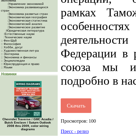
экономика
:Управление экономикой
:Экономика развивающихся
рамках Тамо
стран
:Экономика развитых стран
:Экономическая география
:Экономическая статистика
особенностя
:Экономический анализ
:Экономическое развитие
:Юридическая литература
:Естественные науки
деятельно
:Технические науки
:: Фен-Шуй
:: Философия
:: Хобби, досуг
Федерации в 
:: Художественная лит-ра
:: Эзотерика
:: Экономика и финансы
:: Энциклопедии
союза мы и
:: Юриспруденция и право
:: Языки
Новинки
подробно в на
Скачать
Chevrolet Traverse / GMC Acadia /
Просмотров: 100
Buick Enclave / Saturn Outlook
2008 thru 2009, color wiring
diagrams
Пресс - релиз