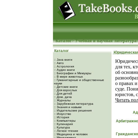
Каталог
>
Учебная и научная литература
Каталог
Юридическая
:: Java книги
Юридическ
:: Авто
для тех, к
:: Астрология
:: Аудио книги
об основн
:: Биографии и Мемуары
:: В мире животных
разнообра
:: Гуманитарные и общественные
о правах и
науки
:: Детские книги
суде. Пон
:: Для взрослых
:: Для детей
юристов, с
:: Дом, дача
Читать по
:: Журналы
:: Зарубежная литература
:: Знания и навыки
:: Издательские решения
Ад
:: Искусство
:: История
:: Компьютеры
Арбитражно
:: Кулинария
:: Культура
:: Легкое чтение
Гражданско
:: Медицина и человек
:: Менеджмент