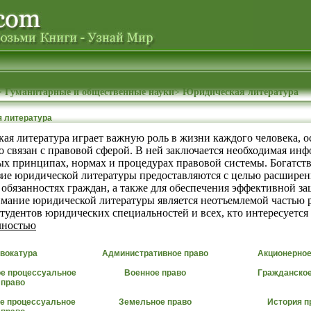
>
Гуманитарные и общественные науки
>
Юридическая литература
 литература
ая литература играет важную роль в жизни каждого человека, 
то связан с правовой сферой. В ней заключается необходимая ин
ых принципах, нормах и процедурах правовой системы. Богатств
зие юридической литературы предоставляются с целью расширен
 обязанностях граждан, а также для обеспечения эффективной з
имание юридической литературы является неотъемлемой частью 
тудентов юридических специальностей и всех, кто интересуется п
лностью
вокатура
Административное право
Акционерное
е процессуальное
Военное право
Гражданское
право
е процессуальное
Земельное право
История п