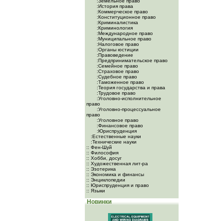
:Земельное право
:История права
:Коммерческое право
:Конституционное право
:Криминалистика
:Криминология
:Международное право
:Муниципальное право
:Налоговое право
:Органы юстиции
:Правоведение
:Предпринимательское право
:Семейное право
:Страховое право
:Судебное право
:Таможенное право
:Теория государства и права
:Трудовое право
:Уголовно-исполнительное
право
:Уголовно-процессуальное
право
:Уголовное право
:Финансовое право
:Юриспруденция
:Естественные науки
:Технические науки
:: Фен-Шуй
:: Философия
:: Хобби, досуг
:: Художественная лит-ра
:: Эзотерика
:: Экономика и финансы
:: Энциклопедии
:: Юриспруденция и право
:: Языки
Новинки