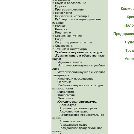
:: Наука и образование
:: Оружие
Коммер
:: Программирование
:: Психология
:: Психология, мотивация
Кри
:: Публицистика и периодические
издания
Нало
:: Разное
:: Религия
:: Родителям
Предприни
:: Серьезное чтение
:: Спорт
Суде
:: Спорт, здоровье, красота
:: Справочники
:: Техника и конструкции
Труд
:: Учебная и научная литература
:Гуманитарные и общественные
Угол
науки
:Изучение языков
:Историческая научная и учебная
лите
:Историческая научная и учебная
литература
:Культура и просвещение
:Политика
:Учебная и научная литература
по психологии
:Филология
:Философия
:Экономика
:Юридическая литература
:Адвокатура
:Административное право
:Акционерное право
:Арбитражное процессуальное
право
:Военное право
:Гражданское право
:Гражданское процессуальное
право