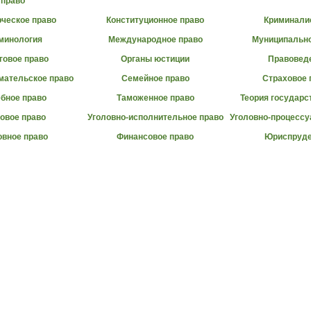
право
ческое право
Конституционное право
Криминали
минология
Международное право
Муниципально
говое право
Органы юстиции
Правовед
мательское право
Семейное право
Страховое 
бное право
Таможенное право
Теория государс
овое право
Уголовно-исполнительное право
Уголовно-процессу
овное право
Финансовое право
Юриспруде