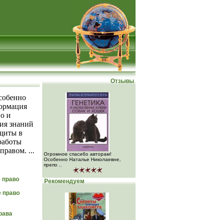
Отзывы
особенно
формация
о и
ия знаний
ащиты в
работы
равом. ...
Огромное спасибо авторам!
Особенно Наталье Николаевне,
препо ..
 право
Рекомендуем
 право
рава