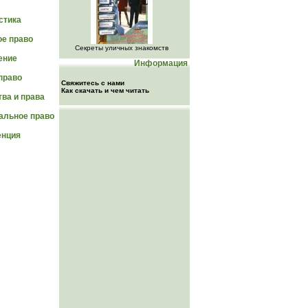
стика
е право
Секреты уличных знакомств
ение
Информация
право
Свяжитесь с нами
Как скачать и чем читать
тва и права
альное право
нция