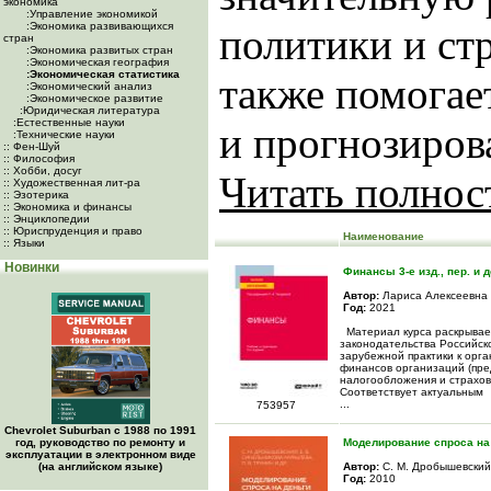
экономика
:Управление экономикой
:Экономика развивающихся
политики и стр
стран
:Экономика развитых стран
:Экономическая география
:Экономическая статистика
также помогае
:Экономический анализ
:Экономическое развитие
:Юридическая литература
:Естественные науки
и прогнозирова
:Технические науки
:: Фен-Шуй
:: Философия
:: Хобби, досуг
Читать полно
:: Художественная лит-ра
:: Эзотерика
:: Экономика и финансы
:: Энциклопедии
:: Юриспруденция и право
Наименование
:: Языки
Новинки
Финансы 3-е изд., пер. и 
Автор:
Лариса Алексеевна
Год:
2021
Материал курса раскрывае
законодательства Российск
зарубежной практики к орг
финансов организаций (пре
налогообложения и страхов
Соответствует актуальным
...
753957
Chevrolet Suburban с 1988 по 1991
год, руководство по ремонту и
Моделирование спроса на 
эксплуатации в электронном виде
(на английском языке)
Автор:
С. М. Дробышевский
Год:
2010