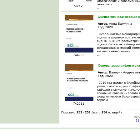
классические и современны
геополити
744475
...
Оценка бизнеса: особые 
Автор:
Анна Бакулина
Год:
2020
Особенностью монографии 
оценки в широком контекст
оценки. В книге рассмотрен
оценки бизнесов, обладающ
финансовых компаний (комм
высокотехнологичных
...
744232
Основы демографии и ста
Автор:
Валерия Андреевна
Год:
2020
2019 год явился юбилейным
университета – демографии
кафедре статистики начало
основные положения этого 
академического бакалавриа
первом
...
742911
Показано
253
-
256
(всего
256
позиций)
Стр
21