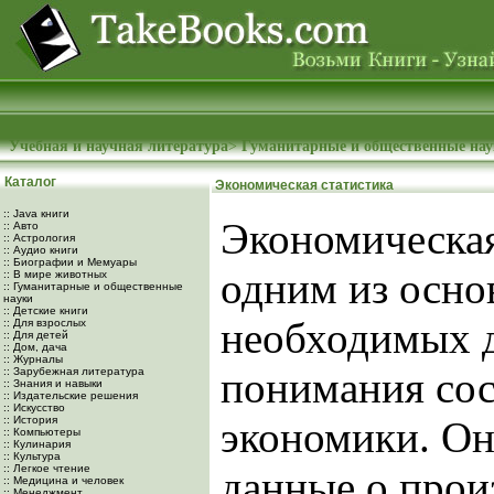
Учебная и научная литература
>
Гуманитарные и общественные на
Каталог
Экономическая статистика
:: Java книги
Экономическая
:: Авто
:: Астрология
:: Аудио книги
:: Биографии и Мемуары
одним из осно
:: В мире животных
:: Гуманитарные и общественные
науки
:: Детские книги
необходимых д
:: Для взрослых
:: Для детей
:: Дом, дача
:: Журналы
понимания со
:: Зарубежная литература
:: Знания и навыки
:: Издательские решения
:: Искусство
:: История
экономики. Он
:: Компьютеры
:: Кулинария
:: Культура
:: Легкое чтение
данные о прои
:: Медицина и человек
:: Менеджмент