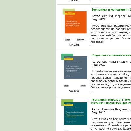
Экономика и менеджмент б
Автор:
Леонид Петрович М
Год:
2021
Курс посвящен раскрытию с
безопасности на различных
методологические подходы 
экологической безопасност
внимание вопросам обеспеч
проведен
...
745240
Социально-экономическая г
Автор:
Светлана Владимир
Год:
2019
В учебнике изложены осно
методики исследований в д
перспективные направления
проанализированы важнейш
основные подходы к изучен
Обоснована роль социальн
...
744484
География мира в 3 т. Том 
Учебник и практикум для в
Автор:
Николай Владимиро
Год:
2019
Эта книга для тех, кому и
различного пространственн
локального. В учебнике ра
от конкретно-научных факто