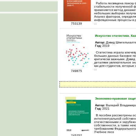
Работа посвящена поиску ф
стабильности полученной фу
применяется метод динамич
небольших выборках получа
Анализ факторов, определя
инфляционные процессы в р
...
753139
Искусство статистики. Ка
Автор:
Дэвид Шпигельхалт
Год:
2019
Статистика играла ключеву
больших данных базовое по
критически важными. Дэвид
деталями увлекательное зна
как для студентов, которые 
...
749875
Экономико-правовая защит
Автор:
Валерий Владимиро
Год:
2021
В пособии рассмотрены ос
интеллектуальной собствен
отечественными и зарубежн
собственности, а также не
требованиям Федерального 
Учебное посо
...
745257