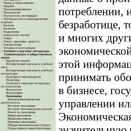
:: Наука и образование
:: Оружие
потреблении, 
:: Программирование
:: Психология
:: Психология, мотивация
:: Публицистика и периодические
безработице, т
издания
:: Разное
:: Религия
:: Родителям
и многих друг
:: Серьезное чтение
:: Спорт
:: Спорт, здоровье, красота
:: Справочники
экономической
:: Техника и конструкции
:: Учебная и научная литература
:Гуманитарные и общественные
науки
этой информац
:Изучение языков
:Историческая научная и учебная
лите
:Историческая научная и учебная
принимать об
литература
:Культура и просвещение
:Политика
:Учебная и научная литература
в бизнесе, гос
по психологии
:Филология
:Философия
:Экономика
управлении ил
:Внешнеэкономическая
деятельность
:История экономики
:История экономических учений
Экономическая
:Книги по экономике
:Макроэкономика
:Микроэкономика
:Мировая экономика
:Общая экономическая теория
значительную 
:Отраслевая и межотраслевая