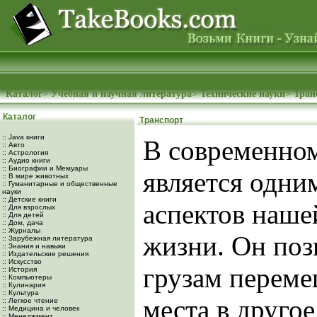
Каталог
>
Учебная и научная литература
>
Технические науки
>
Тран
Каталог
Транспорт
:: Java книги
В современном
:: Авто
:: Астрология
:: Аудио книги
:: Биографии и Мемуары
является одни
:: В мире животных
:: Гуманитарные и общественные
науки
:: Детские книги
аспектов наше
:: Для взрослых
:: Для детей
:: Дом, дача
:: Журналы
жизни. Он поз
:: Зарубежная литература
:: Знания и навыки
:: Издательские решения
:: Искусство
грузам переме
:: История
:: Компьютеры
:: Кулинария
:: Культура
места в другое
:: Легкое чтение
:: Медицина и человек
:: Менеджмент