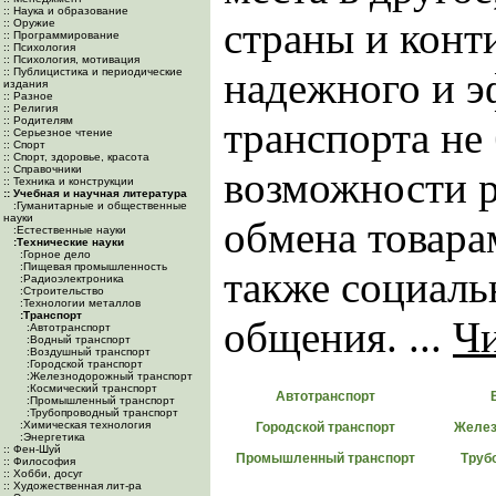
:: Наука и образование
страны и конт
:: Оружие
:: Программирование
:: Психология
:: Психология, мотивация
надежного и э
:: Публицистика и периодические
издания
:: Разное
:: Религия
:: Родителям
транспорта не
:: Серьезное чтение
:: Спорт
:: Спорт, здоровье, красота
:: Справочники
возможности р
:: Техника и конструкции
:: Учебная и научная литература
:Гуманитарные и общественные
науки
обмена товара
:Естественные науки
:Технические науки
:Горное дело
:Пищевая промышленность
также социаль
:Радиоэлектроника
:Строительство
:Технологии металлов
:Транспорт
общения. ...
Чи
:Автотранспорт
:Водный транспорт
:Воздушный транспорт
:Городской транспорт
:Железнодорожный транспорт
:Космический транспорт
Автотранспорт
:Промышленный транспорт
:Трубопроводный транспорт
:Химическая технология
Городской транспорт
Желез
:Энергетика
:: Фен-Шуй
Промышленный транспорт
Труб
:: Философия
:: Хобби, досуг
:: Художественная лит-ра