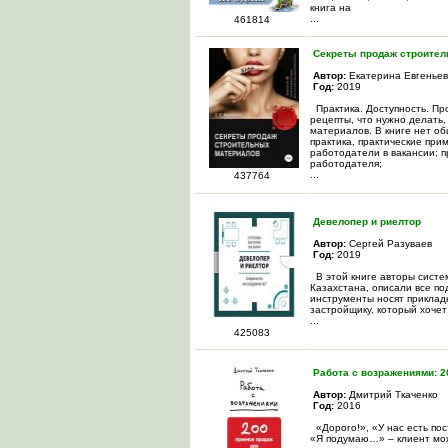
книга на
...
461814
Секреты продаж строител
Автор:
Екатерина Евгенье
Год:
2019
Практика. Доступность. Пр
рецепты, что нужно делать
материалов. В книге нет об
практика, практические при
работодатели в вакансии; п
работодателя;
...
437764
Девелопер и риелтор
Автор:
Сергей Разуваев
Год:
2019
В этой книге авторы систе
Казахстана, описали все п
инструменты носят приклад
застройщику, который хочет
...
425083
Работа с возражениями: 2
Автор:
Дмитрий Ткаченко
Год:
2016
«Дорого!», «У нас есть пос
«Я подумаю…» – клиент мож