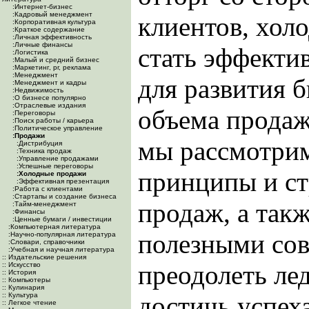
:Интернет-бизнес
:Кадровый менеджмент
клиентов, хол
:Корпоративная культура
:Краткое содержание
:Личная эффективность
:Личные финансы
стать эффекти
:Логистика
:Малый и средний бизнес
:Маркетинг, pr, реклама
:Менеджмент
для развития 
:Менеджмент и кадры
:Недвижимость
:О бизнесе популярно
:Отраслевые издания
объема продаж
:Переговоры
:Поиск работы / карьера
:Политическое управление
:Продажи
мы рассмотри
:Дистрибуция
:Техника продаж
:Управление продажами
:Успешные переговоры
принципы и ст
:Холодные продажи
:Эффективная презентация
:Работа с клиентами
:Стартапы и создание бизнеса
продаж, а так
:Тайм-менеджмент
:Финансы
:Ценные бумаги / инвестиции
:Компьютерная литература
полезными сов
:Научно-популярная литература
:Словари, справочники
:Учебная и научная литература
:: Издательские решения
преодолеть ле
:: Искусство
:: История
:: Компьютеры
:: Кулинария
:: Культура
достичь успеха 
:: Легкое чтение