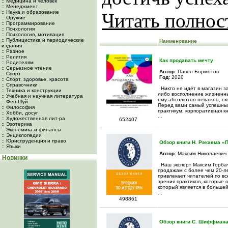
:: Медицина и человек
:: Менеджмент
:: Наука и образование
Читать полно
:: Оружие
:: Программирование
:: Психология
:: Психология, мотивация
:: Публицистика и периодические
Наименование
издания
:: Разное
:: Религия
Как продавать мечту
:: Родителям
:: Серьезное чтение
Автор:
Павел Бормотов
:: Спорт
Год:
2020
:: Спорт, здоровье, красота
:: Справочники
Никто не идёт в магазин з
:: Техника и конструкции
либо восполнение жизненных
:: Учебная и научная литература
ему абсолютно неважно, ск
:: Фен-Шуй
Перед вами самый успешный 
:: Философия
практикум: корпоративная 
:: Хобби, досуг
...
:: Художественная лит-ра
652407
:: Эзотерика
:: Экономика и финансы
:: Энциклопедии
:: Юриспруденция и право
Обзор книги Н. Рэкхема «
:: Языки
Автор:
Максим Николаевич 
Новинки
Наш эксперт Максим Горбач
продажам с более чем 20-л
привлекает читателей по вс
зрения практиков, которые 
который является в большей
...
498861
Обзор книги С. Шиффмана