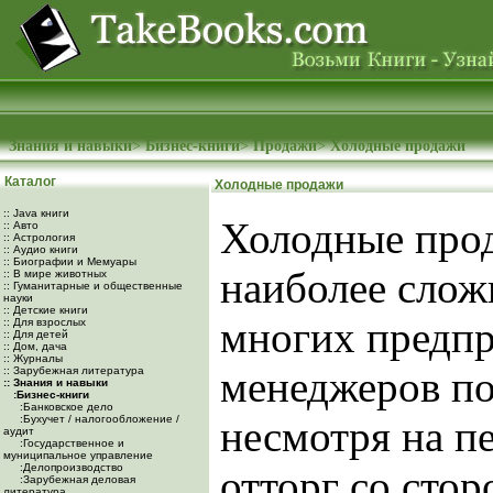
Знания и навыки
>
Бизнес-книги
>
Продажи
>
Холодные продажи
Каталог
Холодные продажи
:: Java книги
Холодные прод
:: Авто
:: Астрология
:: Аудио книги
:: Биографии и Мемуары
наиболее слож
:: В мире животных
:: Гуманитарные и общественные
науки
:: Детские книги
многих предп
:: Для взрослых
:: Для детей
:: Дом, дача
:: Журналы
менеджеров по
:: Зарубежная литература
:: Знания и навыки
:Бизнес-книги
:Банковское дело
:Бухучет / налогообложение /
несмотря на п
аудит
:Государственное и
муниципальное управление
:Делопроизводство
отторг со сто
:Зарубежная деловая
литература