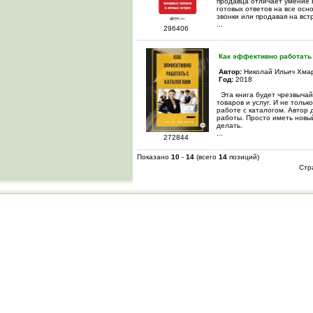
продавца отличает умение 
готовых ответов на все осн
звонки или продавая на вст
...
296406
Как эффективно работать 
Автор:
Николай Ильич Хма
Год:
2018
Эта книга будет чрезвыча
товаров и услуг. И не тольк
работе с каталогом. Автор
работы. Просто иметь новый
делать.
...
272844
Показано
10
-
14
(всего
14
позиций)
Стр