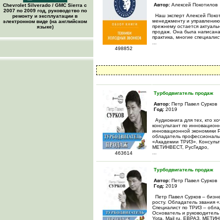
Автор:
Алексей Покотилов
Chevrolet Silverado / GMC Sierra с
2007 по 2009 год, руководство по
Наш эксперт Алексей Покот
ремонту и эксплуатации в
менеджменту и управлению п
электронном виде (на английском
прежнему остается актуальн
языке)
продаж. Она была написана
практика, многие специалис
...
498852
Турбодвигатель продаж
Автор:
Петр Павел Сурков
Год:
2019
Аудиокнига для тех, кто х
консультант по инновацион
инновационной экономики Р
обладатель профессиональ
«Академии ТРИЗ». Консульта
МЕТИНВЕСТ, РусГидро,
...
463614
Турбодвигатель продаж
Автор:
Петр Павел Сурков
Год:
2019
Петр Павел Сурков – бизне
росту. Обладатель звания 
Специалист по ТРИЗ – обл
Основатель и руководитель
Yota, Mail ru, ЕВРАЗ, МЕТИ