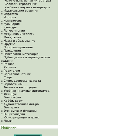
:Научно-популярная литература
:Словари, справочники
:Учебная и научная литература
:: Издательские решения
:: Искусство
:: История
:: Компьютеры
:: Кулинария
:: Культура
:: Легкое чтение
:: Медицина и человек
:: Менеджмент
:: Наука и образование
:: Оружие
:: Программирование
:: Психология
:: Психология, мотивация
:: Публицистика и периодические
издания
:: Разное
:: Религия
:: Родителям
:: Серьезное чтение
:: Спорт
:: Спорт, здоровье, красота
:: Справочники
:: Техника и конструкции
:: Учебная и научная литература
:: Фен-Шуй
:: Философия
:: Хобби, досуг
:: Художественная лит-ра
:: Эзотерика
:: Экономика и финансы
:: Энциклопедии
:: Юриспруденция и право
:: Языки
Новинки