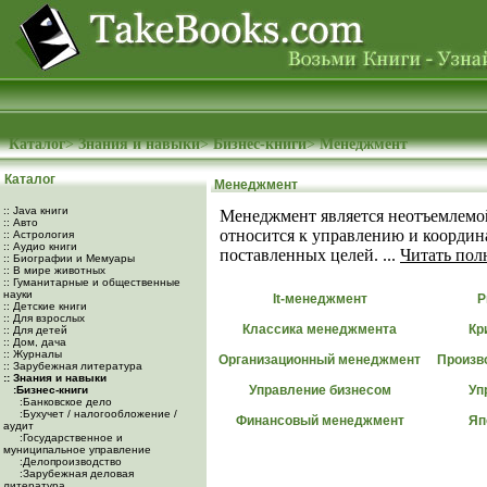
Каталог
>
Знания и навыки
>
Бизнес-книги
>
Менеджмент
Каталог
Менеджмент
:: Java книги
Менеджмент является неотъемлемо
:: Авто
относится к управлению и координ
:: Астрология
:: Аудио книги
поставленных целей. ...
Читать пол
:: Биографии и Мемуары
:: В мире животных
:: Гуманитарные и общественные
науки
It-менеджмент
P
:: Детские книги
:: Для взрослых
Классика менеджмента
Кр
:: Для детей
:: Дом, дача
:: Журналы
Организационный менеджмент
Произв
:: Зарубежная литература
:: Знания и навыки
Управление бизнесом
Уп
:Бизнес-книги
:Банковское дело
:Бухучет / налогообложение /
Финансовый менеджмент
Яп
аудит
:Государственное и
муниципальное управление
:Делопроизводство
:Зарубежная деловая
литература