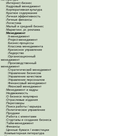
:Интернет-бизнес
:Кадровый менеджмент
:Корпоративная культура
:Краткое содержание
:Личная эффективность
:Личные финансы
:Логистика
:Малый и средний бизнес
:Маркетинг, pr, реклама
:Менеджмент
:It-менеджмент
:Project-менеджмент
:Бизнес-процессы
:Классика менеджмента
:Кризисное управление
:Лидерство
:Организационный
менеджмент
:Производственный
менеджмент
:Стратегический менеджмент
:Управление бизнесом
:Управление качеством
:Управление персоналом
:Финансовый менеджмент
:Японский менеджмент
:Менеджмент и кадры
:Недвижимость
:О бизнесе популярно
:Отраслевые издания
:Переговоры
:Поиск работы / карьера
:Политическое управление
:Продажи
:Работа с клиентами
:Стартапы и создание бизнеса
:Тайм-менеджмент
:Финансы
:Ценные бумаги / инвестиции
:Компьютерная литература