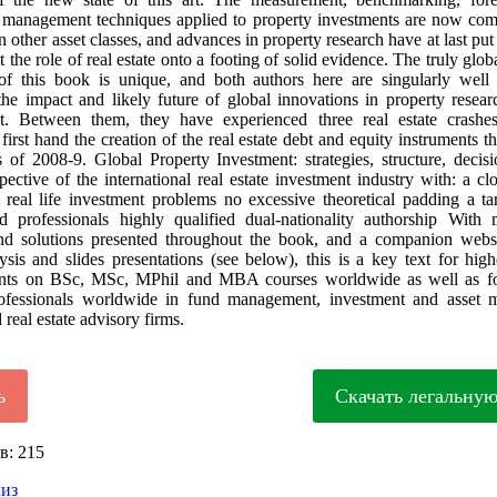
e management techniques applied to property investments are now com
n other asset classes, and advances in property research have at last pu
 the role of real estate onto a footing of solid evidence. The truly glo
of this book is unique, and both authors here are singularly well 
he impact and likely future of global innovations in property resea
. Between them, they have experienced three real estate crashe
first hand the creation of the real estate debt and equity instruments th
is of 2008-9. Global Property Investment: strategies, structure, decisi
pective of the international real estate investment industry with: a cl
o real life investment problems no excessive theoretical padding a ta
d professionals highly qualified dual-nationality authorship With
nd solutions presented throughout the book, and a companion websi
ysis and slides presentations (see below), this is a key text for highe
dents on BSc, MSc, MPhil and MBA courses worldwide as well as for
rofessionals worldwide in fund management, investment and asset 
real estate advisory firms.
ь
Скачать легальну
в: 215
лиз