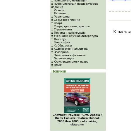
:: Психология, мотивация
:: Публицистика и периодические
издания
:: Разное
:: Религия
:: Родителям
:: Серьезное чтение
:: Спорт
:: Спорт, здоровье, красота
:: Справочники
К настоя
:: Техника и конструкции
:: Учебная и научная литература
:: Фен-Шуй
:: Философия
:: Хобби, досуг
:: Художественная лит-ра
:: Эзотерика
:: Экономика и финансы
:: Энциклопедии
:: Юриспруденция и право
:: Языки
Новинки
Chevrolet Traverse / GMC Acadia /
Buick Enclave / Saturn Outlook
2008 thru 2009, color wiring
diagrams