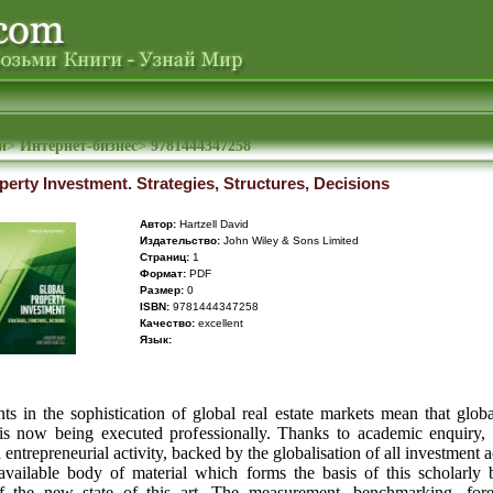
и
>
Интернет-бизнес
>
9781444347258
perty Investment. Strategies, Structures, Decisions
Автор:
Hartzell David
Издательство:
John Wiley & Sons Limited
Cтраниц:
1
Формат:
PDF
Размер:
0
ISBN:
9781444347258
Качество:
excellent
Язык:
s in the sophistication of global real estate markets mean that global
is now being executed professionally. Thanks to academic enquiry, 
 entrepreneurial activity, backed by the globalisation of all investment ac
vailable body of material which forms the basis of this scholarly b
 the new state of this art. The measurement, benchmarking, fore