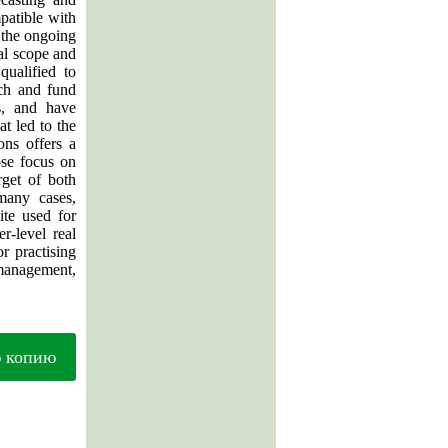
patible with
t the ongoing
bal scope and
qualified to
rch and fund
s, and have
at led to the
ons offers a
ose focus on
rget of both
 many cases,
te used for
r-level real
 practising
management,
ю копию