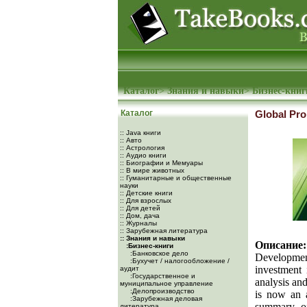
Каталог
>
Знания и навыки
>
Бизнес-книг
Каталог
Global Pro
:: Java книги
:: Авто
:: Астрология
:: Аудио книги
:: Биографии и Мемуары
:: В мире животных
:: Гуманитарные и общественные
науки
:: Детские книги
:: Для взрослых
:: Для детей
:: Дом, дача
:: Журналы
:: Зарубежная литература
:: Знания и навыки
Описание:
:Бизнес-книги
:Банковское дело
Development
:Бухучет / налогообложение /
investment 
аудит
:Государственное и
analysis and
муниципальное управление
:Делопроизводство
is now an a
:Зарубежная деловая
summary of
литература