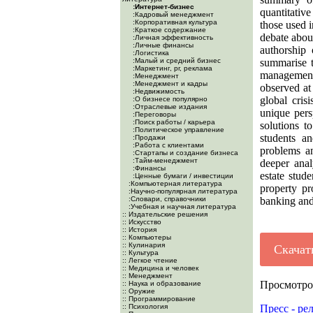
:Интернет-бизнес
quantitativ
:Кадровый менеджмент
:Корпоративная культура
those used i
:Краткое содержание
debate about
:Личная эффективность
:Личные финансы
authorship 
:Логистика
:Малый и средний бизнес
summarise t
:Маркетинг, pr, реклама
management
:Менеджмент
:Менеджмент и кадры
observed at 
:Недвижимость
global cris
:О бизнесе популярно
:Отраслевые издания
unique pers
:Переговоры
:Поиск работы / карьера
solutions t
:Политическое управление
students an
:Продажи
:Работа с клиентами
problems a
:Стартапы и создание бизнеса
:Тайм-менеджмент
deeper anal
:Финансы
estate stu
:Ценные бумаги / инвестиции
:Компьютерная литература
property p
:Научно-популярная литература
:Словари, справочники
banking and 
:Учебная и научная литература
:: Издательские решения
:: Искусство
:: История
:: Компьютеры
:: Кулинария
Скачат
:: Культура
:: Легкое чтение
:: Медицина и человек
:: Менеджмент
Просмотро
:: Наука и образование
:: Оружие
:: Программирование
:: Психология
Пресс - ре