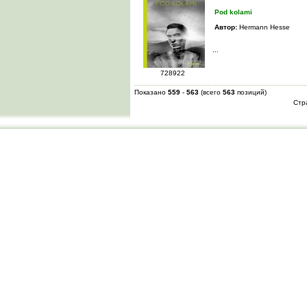
Pod kolami
Автор:
Hermann Hesse
...
728922
Показано
559
-
563
(всего
563
позиций)
Стр