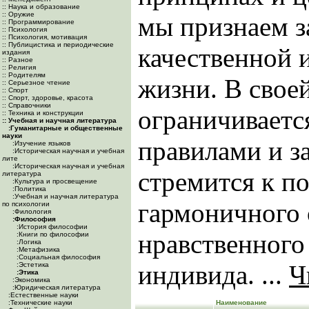
:: Наука и образование
:: Оружие
мы признаем 
:: Программирование
:: Психология
:: Психология, мотивация
:: Публицистика и периодические
качественной 
издания
:: Разное
:: Религия
:: Родителям
жизни. В свое
:: Серьезное чтение
:: Спорт
:: Спорт, здоровье, красота
:: Справочники
ограничивает
:: Техника и конструкции
:: Учебная и научная литература
:Гуманитарные и общественные
науки
правилами и з
:Изучение языков
:Историческая научная и учебная
лите
:Историческая научная и учебная
стремится к п
литература
:Культура и просвещение
:Политика
:Учебная и научная литература
гармоничного 
по психологии
:Филология
:Философия
:История философии
нравственного
:Книги по философии
:Логика
:Метафизика
:Социальная философия
индивида. ...
Ч
:Эстетика
:Этика
:Экономика
:Юридическая литература
:Естественные науки
:Технические науки
Наименование