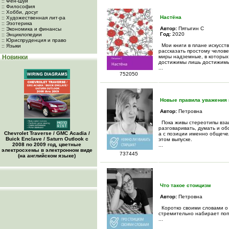
:: Фен-Шуй
:: Философия
:: Хобби, досуг
Настёна
:: Художественная лит-ра
:: Эзотерика
Автор:
Пятыгин С
:: Экономика и финансы
Год:
2020
:: Энциклопедии
:: Юриспруденция и право
Мои книги в плане искусст
:: Языки
рассказать простому челове
Новинки
миры надземные, в которых
достижимы лишь достижимы
...
752050
Новые правила уважения 
Автор:
Петровна
Пока живы стереотипы вза
разговаривать, думать и об
Chevrolet Traverse / GMC Acadia /
а с позиции именно общечел
Buick Enclave / Saturn Outlook с
этом выпуске.
2008 по 2009 год, цветные
...
электросхемы в электронном виде
737445
(на английском языке)
Что такое стоицизм
Автор:
Петровна
Коротко своими словами о 
стремительно набирает поп
...