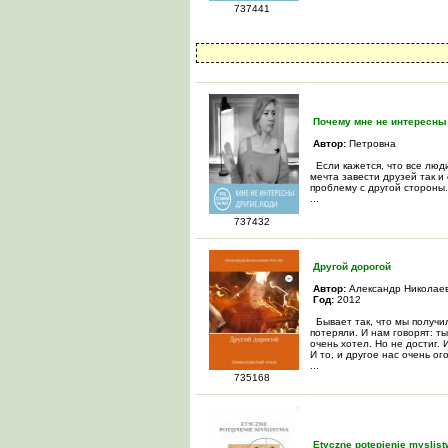
737441
Почему мне не интересны
Автор:
Петровна
Если кажется, что все люд
мечта завести друзей так и
проблему с другой стороны.
...
737432
Другой дорогой
Автор:
Александр Николаев
Год:
2012
Бывает так, что мы получил
потеряли. И нам говорят: ты
очень хотел. Но не достиг. 
И то, и другое нас очень о
...
735168
Etyczne potepienie myslis