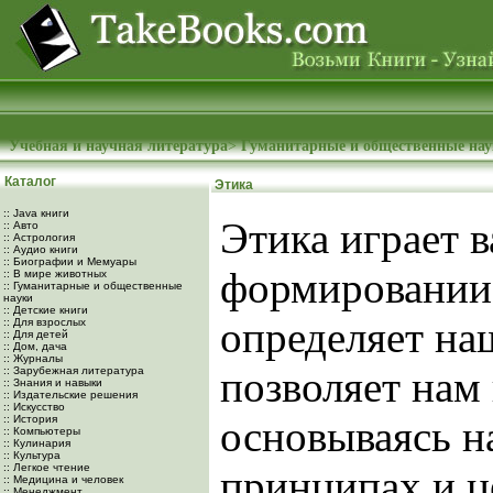
Учебная и научная литература
>
Гуманитарные и общественные на
Каталог
Этика
:: Java книги
Этика играет 
:: Авто
:: Астрология
:: Аудио книги
:: Биографии и Мемуары
формировании
:: В мире животных
:: Гуманитарные и общественные
науки
:: Детские книги
определяет на
:: Для взрослых
:: Для детей
:: Дом, дача
:: Журналы
позволяет нам
:: Зарубежная литература
:: Знания и навыки
:: Издательские решения
:: Искусство
:: История
основываясь н
:: Компьютеры
:: Кулинария
:: Культура
:: Легкое чтение
принципах и ц
:: Медицина и человек
:: Менеджмент