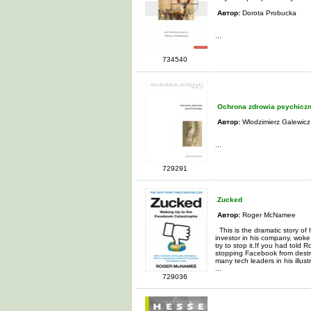
Автор:
Dorota Probucka
...
734540
Ochrona zdrowia psychiczne
Автор:
Wlodzimierz Galewicz
...
729291
Zucked
Автор:
Roger McNamee
This is the dramatic story of
investor in his company, wok
try to stop it.If you had tol
stopping Facebook from destr
many tech leaders in his illust
...
729036