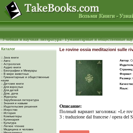
Учебная и научная литература
>
Гуманитарные и общественные на
Каталог
Le rovine ossia meditazioni sulle riv
:: Java книги
Автор:
Co
:: Авто
:: Астрология
Издатель
:: Аудио книги
Cтраниц:
:: Биографии и Мемуары
:: В мире животных
Формат:
:: Гуманитарные и общественные
Размер:
науки
:: Детские книги
Качество
:: Для взрослых
Язык:
:: Для детей
:: Дом, дача
:: Журналы
:: Зарубежная литература
:: Знания и навыки
Описание:
:: Издательские решения
:: Искусство
Полный вариант заголовка: «Le rovine 
:: История
3 : traduzione dal francese / opera del 
:: Компьютеры
:: Кулинария
:: Культура
:: Легкое чтение
:: Медицина и человек
:: Менеджмент