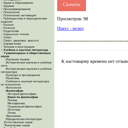
:: Наука и образование
Скачать
:: Оружие
:: Программирование
:: Психология
:: Психология, мотивация
Просмотров: 98
:: Публицистика и периодические
издания
:: Разное
Пресс - релиз
:: Религия
:: Родителям
:: Серьезное чтение
:: Спорт
:: Спорт, здоровье, красота
:: Справочники
:: Техника и конструкции
:: Учебная и научная литература
:Гуманитарные и общественные
науки
:Изучение языков
К настоящему времени нет отзыв
:Историческая научная и учебная
лите
:Историческая научная и учебная
литература
:Культура и просвещение
:Политика
:Учебная и научная литература
по психологии
:Филология
:Философия
:История философии
:Книги по философии
:Логика
:Метафизика
:Социальная философия
:Эстетика
:Этика
:Экономика
:Юридическая литература
:Естественные науки
:Технические науки