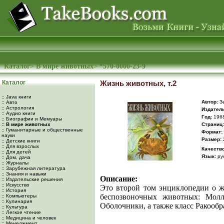
Каталог
>
В мире животных
>
*570-0000-23-9
Каталог
Жизнь животных, т.2
:: Java книги
Автор:
Зе
:: Авто
:: Астрология
Издатель
:: Аудио книги
Год:
196
:: Биографии и Мемуары
:: В мире животных
Cтраниц:
:: Гуманитарные и общественные
Формат:
науки
Размер:
:: Детские книги
:: Для взрослых
Качество
:: Для детей
Язык:
ру
:: Дом, дача
:: Журналы
:: Зарубежная литература
:: Знания и навыки
Описание:
:: Издательские решения
:: Искусство
Это второй том энциклопедии о 
:: История
беспозвоночных животных: Молл
:: Компьютеры
:: Кулинария
Оболочники, а также класс Ракооб
:: Культура
:: Легкое чтение
:: Медицина и человек
:: Менеджмент