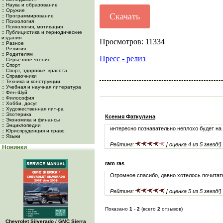
:: Наука и образование
:: Оружие
Скачать
:: Программирование
:: Психология
:: Психология, мотивация
:: Публицистика и периодические
издания
Просмотров: 11334
:: Разное
:: Религия
:: Родителям
Пресс - релиз
:: Серьезное чтение
:: Спорт
:: Спорт, здоровье, красота
:: Справочники
:: Техника и конструкции
:: Учебная и научная литература
:: Фен-Шуй
:: Философия
:: Хобби, досуг
:: Художественная лит-ра
:: Эзотерика
Ксения Фаткулина
:: Экономика и финансы
:: Энциклопедии
интересно познавательно неплохо будет на 
:: Юриспруденция и право
:: Языки
Рейтинг:
[ оценка 4 из 5 звезд!]
Новинки
ram ras
Огромное спасибо, давно хотелось почитат
Рейтинг:
[ оценка 5 из 5 звезд!]
Показано
1
-
2
(всего
2
отзывов)
Chevrolet Silverado / GMC Sierra