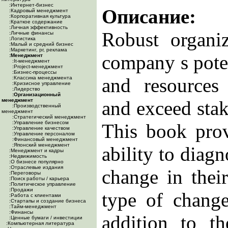
:Интернет-бизнес
Описание:
:Кадровый менеджмент
:Корпоративная культура
:Краткое содержание
:Личная эффективность
Robust organiz
:Личные финансы
:Логистика
:Малый и средний бизнес
:Маркетинг, pr, реклама
company s potent
:Менеджмент
:It-менеджмент
:Project-менеджмент
:Бизнес-процессы
and resources
:Классика менеджмента
:Кризисное управление
:Лидерство
:Организационный
менеджмент
and exceed stak
:Производственный
менеджмент
:Стратегический менеджмент
:Управление бизнесом
This book prov
:Управление качеством
:Управление персоналом
:Финансовый менеджмент
:Японский менеджмент
ability to diagn
:Менеджмент и кадры
:Недвижимость
:О бизнесе популярно
:Отраслевые издания
change in thei
:Переговоры
:Поиск работы / карьера
:Политическое управление
:Продажи
type of change
:Работа с клиентами
:Стартапы и создание бизнеса
:Тайм-менеджмент
:Финансы
addition to th
:Ценные бумаги / инвестиции
:Компьютерная литература