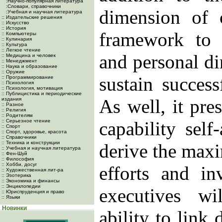
:Научно-популярная литература
:Словари, справочники
dimension of c
:Учебная и научная литература
:: Издательские решения
:: Искусство
:: История
framework to l
:: Компьютеры
:: Кулинария
:: Культура
:: Легкое чтение
and personal d
:: Медицина и человек
:: Менеджмент
:: Наука и образование
:: Оружие
sustain success
:: Программирование
:: Психология
:: Психология, мотивация
:: Публицистика и периодические
As well, it pre
издания
:: Разное
:: Религия
:: Родителям
:: Серьезное чтение
capability self
:: Спорт
:: Спорт, здоровье, красота
:: Справочники
:: Техника и конструкции
derive the max
:: Учебная и научная литература
:: Фен-Шуй
:: Философия
:: Хобби, досуг
efforts and i
:: Художественная лит-ра
:: Эзотерика
:: Экономика и финансы
:: Энциклопедии
executives wi
:: Юриспруденция и право
:: Языки
Новинки
ability to link