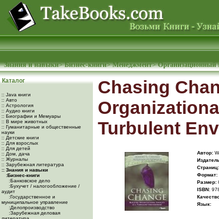
Знания и навыки
>
Бизнес-книги
>
Менеджмент
>
Организационный 
Каталог
Chasing Chan
:: Java книги
:: Авто
Organizationa
:: Астрология
:: Аудио книги
:: Биографии и Мемуары
Turbulent En
:: В мире животных
:: Гуманитарные и общественные
науки
:: Детские книги
:: Для взрослых
:: Для детей
Автор:
We
:: Дом, дача
:: Журналы
Издатель
:: Зарубежная литература
Cтраниц:
:: Знания и навыки
Формат:
:Бизнес-книги
:Банковское дело
Размер:
:Бухучет / налогообложение /
ISBN:
97
аудит
:Государственное и
Качество
муниципальное управление
Язык:
:Делопроизводство
:Зарубежная деловая
литература