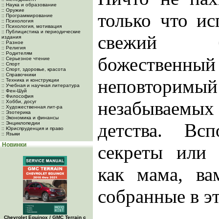
:: Наука и образование
:: Оружие
только что и
:: Программирование
:: Психология
:: Психология, мотивация
:: Публицистика и периодические
свежий б
издания
:: Разное
:: Религия
:: Родителям
божестве
:: Серьезное чтение
:: Спорт
:: Спорт, здоровье, красота
:: Справочники
неповторимы
:: Техника и конструкции
:: Учебная и научная литература
:: Фен-Шуй
:: Философия
незабываем
:: Хобби, досуг
:: Художественная лит-ра
:: Эзотерика
:: Экономика и финансы
детства. Вс
:: Энциклопедии
:: Юриспруденция и право
:: Языки
Новинки
секреты или 
как мама, ва
собранные в эт
Chevrolet Equinox / GMC Terrain c