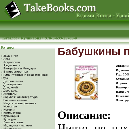
Каталог
>
Кулинария
>
978-5-699-25785-0
Каталог
Бабушкины п
:: Java книги
:: Авто
:: Астрология
:: Аудио книги
Автор:
Вы
:: Биографии и Мемуары
Издатель
:: В мире животных
Год:
200
:: Гуманитарные и общественные
науки
Cтраниц:
:: Детские книги
Формат:
:: Для взрослых
:: Для детей
Размер:
:: Дом, дача
ISBN:
978
:: Журналы
Качество
:: Зарубежная литература
:: Знания и навыки
Язык:
ру
:: Издательские решения
:: Искусство
:: История
Описание:
:: Компьютеры
:: Кулинария
:: Культура
:: Легкое чтение
Ничто не пах
:: Медицина и человек
:: Менеджмент