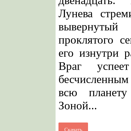
двенадцать.
Лунева стрем
вывернуты
проклятого с
его изнутри 
Враг успее
бесчисленным
всю планету
Зоной...
Скачать