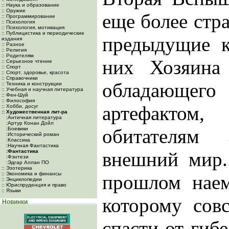
:: Наука и образование
:: Оружие
еще более стр
:: Программирование
:: Психология
:: Психология, мотивация
:: Публицистика и периодические
предыдущие к
издания
:: Разное
:: Религия
:: Родителям
них Хозяина
:: Серьезное чтение
:: Спорт
:: Спорт, здоровье, красота
:: Справочники
обладающег
:: Техника и конструкции
:: Учебная и научная литература
:: Фен-Шуй
:: Философия
артефакто
:: Хобби, досуг
:: Художественная лит-ра
:Античная литература
:Артур Конан Дойл
обитателям
:Боевики
:Исторический роман
:Классика
:Научная Фантастика
:Фантастика
внешний мир.
:Фэнтези
:Эдгар Аллан ПО
:: Эзотерика
:: Экономика и финансы
прошлом нае
:: Энциклопедии
:: Юриспруденция и право
:: Языки
которому сов
Новинки
спасти от гибе