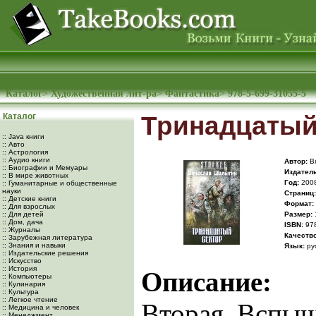
Каталог
>
Художественная лит-ра
>
Фантастика
>
978-5-699-31055-5
Каталог
Тринадцатый
:: Java книги
:: Авто
:: Астрология
:: Аудио книги
Автор:
Вя
:: Биографии и Мемуары
Издатель
:: В мире животных
Год:
200
:: Гуманитарные и общественные
науки
Cтраниц:
:: Детские книги
Формат:
:: Для взрослых
:: Для детей
Размер:
:: Дом, дача
ISBN:
978
:: Журналы
Качество
:: Зарубежная литература
:: Знания и навыки
Язык:
ру
:: Издательские решения
:: Искусство
:: История
Описание:
:: Компьютеры
:: Кулинария
:: Культура
:: Легкое чтение
Вторая Вспыш
:: Медицина и человек
:: Менеджмент