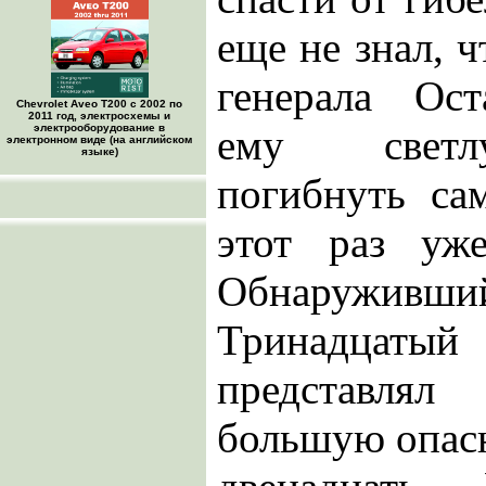
еще не знал, ч
генерала Ост
Chevrolet Aveo Т200 с 2002 по
2011 год, электросхемы и
электрооборудование в
ему светл
электронном виде (на английском
языке)
погибнуть са
этот раз уже
Обнаружи
Тринадцат
представля
большую опасн