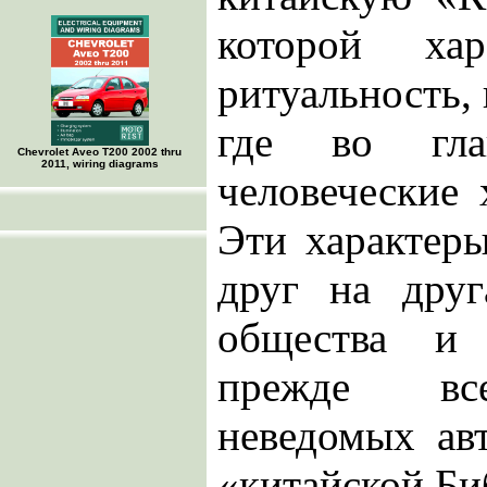
которой хар
ритуальность, 
где во гла
Chevrolet Aveo Т200 2002 thru
2011, wiring diagrams
человеческие 
Эти характер
друг на друг
общества и 
прежде все
неведомых ав
«китайской Би