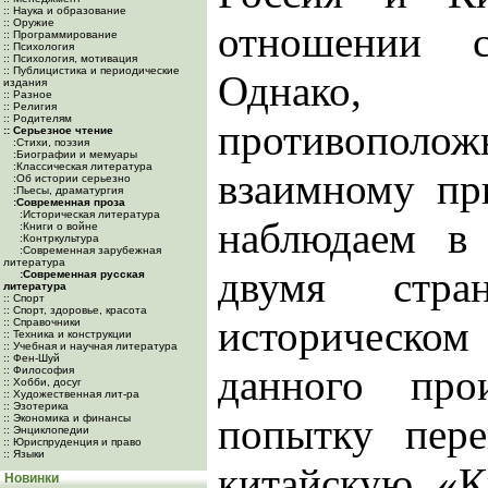
:: Наука и образование
:: Оружие
отношении с
:: Программирование
:: Психология
:: Психология, мотивация
:: Публицистика и периодические
Однако, 
издания
:: Разное
:: Религия
:: Родителям
противополо
:: Серьезное чтение
:Cтихи, поэзия
:Биографии и мемуары
:Классическая литература
взаимному пр
:Об истории серьезно
:Пьесы, драматургия
:Современная проза
:Историческая литература
наблюдаем в
:Книги о войне
:Контркультура
:Современная зарубежная
литература
двумя стр
:Современная русская
литература
:: Спорт
:: Спорт, здоровье, красота
историческо
:: Справочники
:: Техника и конструкции
:: Учебная и научная литература
:: Фен-Шуй
данного про
:: Философия
:: Хобби, досуг
:: Художественная лит-ра
:: Эзотерика
попытку пере
:: Экономика и финансы
:: Энциклопедии
:: Юриспруденция и право
:: Языки
китайскую «К
Новинки