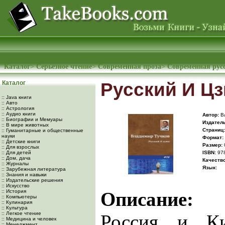
Каталог
>
Серьезное чтение
>
Современная проза
>
Современная рус
Каталог
Русский И Цз
:: Java книги
:: Авто
:: Астрология
:: Аудио книги
Автор:
Вл
:: Биографии и Мемуары
Издатель
:: В мире животных
Cтраниц:
:: Гуманитарные и общественные
науки
Формат:
:: Детские книги
Размер:
:: Для взрослых
:: Для детей
ISBN:
978
:: Дом, дача
Качество
:: Журналы
Язык:
:: Зарубежная литература
:: Знания и навыки
:: Издательские решения
:: Искусство
:: История
Описание:
:: Компьютеры
:: Кулинария
:: Культура
:: Легкое чтение
Россия и Ки
:: Медицина и человек
:: Менеджмент