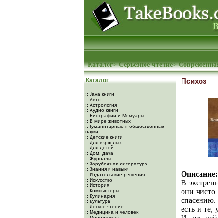
Каталог
>
Серьезное чтение
>
Современна
Каталог
Психоз
:: Java книги
:: Авто
:: Астрология
:: Аудио книги
:: Биографии и Мемуары
:: В мире животных
:: Гуманитарные и общественные
науки
:: Детские книги
:: Для взрослых
:: Для детей
:: Дом, дача
:: Журналы
:: Зарубежная литература
:: Знания и навыки
Описание:
:: Издательские решения
:: Искусство
В экстренн
:: История
они чисто
:: Компьютеры
:: Кулинария
спасению. 
:: Культура
:: Легкое чтение
есть и те,
:: Медицина и человек
И их дейс
:: Менеджмент