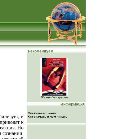
Рекомендуем
Жизнь без трусов
Информация
Свяжитесь с нами
билизует, и
Как скачать и чем читать
приводят к
реакция. Но
м сознании.
 невзначай