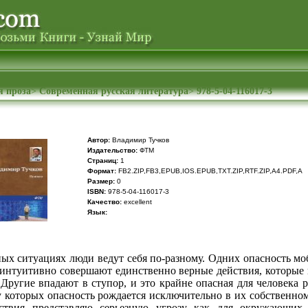
я проза
>
Современная русская литература
>
978-5-04-116017-3
Автор:
Владимир Тучков
Издательство:
ФТМ
Cтраниц:
1
Формат:
FB2.ZIP,FB3,EPUB,IOS.EPUB,TXT.ZIP,RTF.ZIP,A4.PDF,A
Размер:
0
ISBN:
978-5-04-116017-3
Качество:
excellent
Язык:
ых ситуациях люди ведут себя по-разному. Одних опасность мо
 интуитивно совершают единственно верные действия, которые 
Другие впадают в ступор, и это крайне опасная для человека 
 у которых опасность рождается исключительно в их собственно
твия представляю серьезную угрозу как для окружающих,