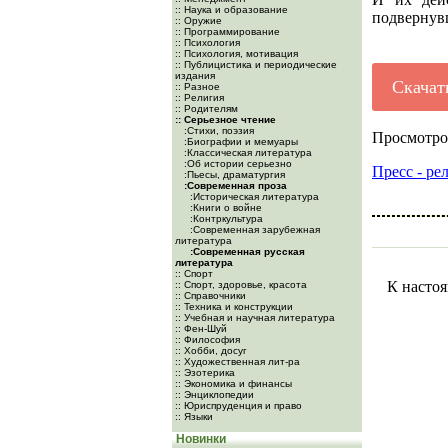
:: Наука и образование
подвернувш
:: Оружие
:: Программирование
:: Психология
:: Психология, мотивация
:: Публицистика и периодические
издания
Скачат
:: Разное
:: Религия
:: Родителям
:: Серьезное чтение
:Cтихи, поэзия
Просмотро
:Биографии и мемуары
:Классическая литература
:Об истории серьезно
Пресс - ре
:Пьесы, драматургия
:Современная проза
:Историческая литература
:Книги о войне
:Контркультура
:Современная зарубежная
литература
:Современная русская
литература
:: Спорт
К настоя
:: Спорт, здоровье, красота
:: Справочники
:: Техника и конструкции
:: Учебная и научная литература
:: Фен-Шуй
:: Философия
:: Хобби, досуг
:: Художественная лит-ра
:: Эзотерика
:: Экономика и финансы
:: Энциклопедии
:: Юриспруденция и право
:: Языки
Новинки