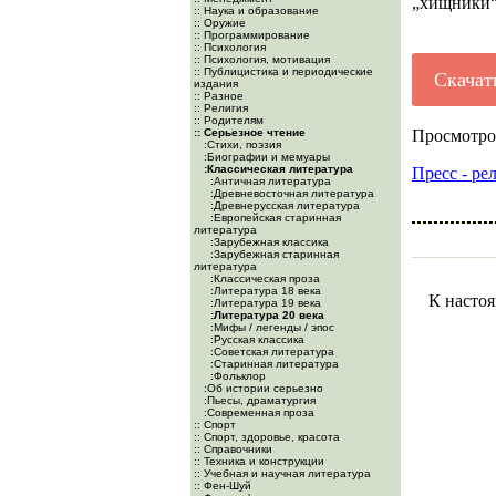
„хищники
:: Наука и образование
:: Оружие
:: Программирование
:: Психология
:: Психология, мотивация
:: Публицистика и периодические
Скачат
издания
:: Разное
:: Религия
:: Родителям
:: Серьезное чтение
Просмотро
:Cтихи, поэзия
:Биографии и мемуары
:Классическая литература
Пресс - ре
:Античная литература
:Древневосточная литература
:Древнерусская литература
:Европейская старинная
литература
:Зарубежная классика
:Зарубежная старинная
литература
:Классическая проза
:Литература 18 века
К настоя
:Литература 19 века
:Литература 20 века
:Мифы / легенды / эпос
:Русская классика
:Советская литература
:Старинная литература
:Фольклор
:Об истории серьезно
:Пьесы, драматургия
:Современная проза
:: Спорт
:: Спорт, здоровье, красота
:: Справочники
:: Техника и конструкции
:: Учебная и научная литература
:: Фен-Шуй