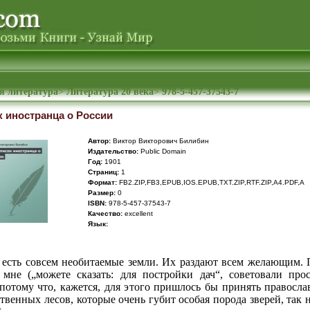
я литература
>
Литература 20 века
>
978-5-457-37543-7
к иностранца о России
Автор:
Виктор Викторович Билибин
Издательство:
Public Domain
Год:
1901
Cтраниц:
1
Формат:
FB2.ZIP,FB3,EPUB,IOS.EPUB,TXT.ZIP,RTF.ZIP,A4.PDF,A
Размер:
0
ISBN:
978-5-457-37543-7
Качество:
excellent
Язык:
 есть совсем необитаемые земли. Их раздают всем желающим. 
 мне („можете сказать: для постройки дач“, советовали прос
 потому что, кажется, для этого пришлось бы принять правосл
ственных лесов, которые очень губит особая порода зверей, так