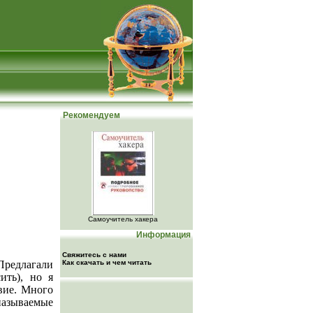
Рекомендуем
Самоучитель хакера
Информация
Свяжитесь с нами
Предлагали
Как скачать и чем читать
ить), но я
авие. Много
 называемые