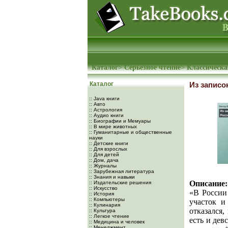
Каталог
>
Серьезное чтение
>
Классическа
Каталог
Из записо
:: Java книги
:: Авто
:: Астрология
:: Аудио книги
:: Биографии и Мемуары
:: В мире животных
:: Гуманитарные и общественные
науки
:: Детские книги
:: Для взрослых
:: Для детей
:: Дом, дача
:: Журналы
:: Зарубежная литература
:: Знания и навыки
Описание:
:: Издательские решения
:: Искусство
«В России
:: История
:: Компьютеры
участок и
:: Кулинария
отказался,
:: Культура
:: Легкое чтение
есть и дев
:: Медицина и человек
:: Менеджмент