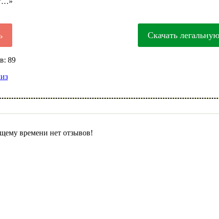
“…»
ь
Скачать легальну
в: 89
лиз
щему времени нет отзывов!