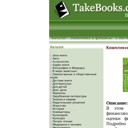
Каталог
>
Экономика и финансы
>
5-469-
Каталог
Комплекс
:: Java книги
:: Авто
:: Астрология
:: Аудио книги
:: Биографии и Мемуары
:: В мире животных
:: Гуманитарные и общественные
науки
:: Детские книги
:: Для взрослых
:: Для детей
:: Дом, дача
:: Журналы
:: Зарубежная литература
:: Знания и навыки
Описание:
:: Издательские решения
:: Искусство
В этом у
:: История
:: Компьютеры
финансово
:: Кулинария
оценки ф
:: Культура
:: Легкое чтение
Подробно
:: Медицина и человек
:: Менеджмент