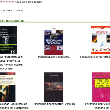
[ оценка 5 из 5 звезд!]
-
1
(всего
1
отзывов)
к же внимание на:
ая программа для
Региональная экономика
Управление затратами 
еров. Модуль 16.
ие человеческими
ресурсами
 склад. Организация,
Экономика предприятия. Учебник
Региональная экон
управление и логистика
управление