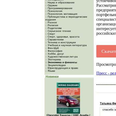
устойчивос
:: Наука и образование
Рассматр
:: Оружие
:: Программирование
предприят
:: Психология
:: Психология, мотивация
портфель
:: Публицистика и периодические
специали
издания
:: Разное
организа
:: Религия
интересу
:: Родителям
:: Серьезное чтение
российски
:: Спорт
:: Спорт, здоровье, красота
:: Справочники
:: Техника и конструкции
:: Учебная и научная литература
:: Фен-Шуй
Скачат
:: Философия
:: Хобби, досуг
:: Художественная лит-ра
:: Эзотерика
:: Экономика и финансы
Просмотро
:: Энциклопедии
:: Юриспруденция и право
:: Языки
Пресс - ре
Новинки
Татьяна Ф
спасибо з
Chevrolet Traverse / GMC Acadia /