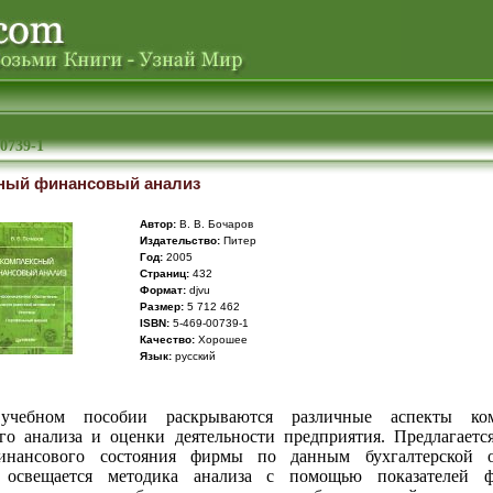
00739-1
ный финансовый анализ
Автор:
В. В. Бочаров
Издательство:
Питер
Год:
2005
Cтраниц:
432
Формат:
djvu
Размер:
5 712 462
ISBN:
5-469-00739-1
Качество:
Хорошее
Язык:
русский
чебном пособии раскрываются различные аспекты ком
го анализа и оценки деятельности предприятия. Предлагаетс
инансового состояния фирмы по данным бухгалтерской от
 освещается методика анализа с помощью показателей ф