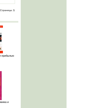
Страницы:
1
и прибылью
омика и