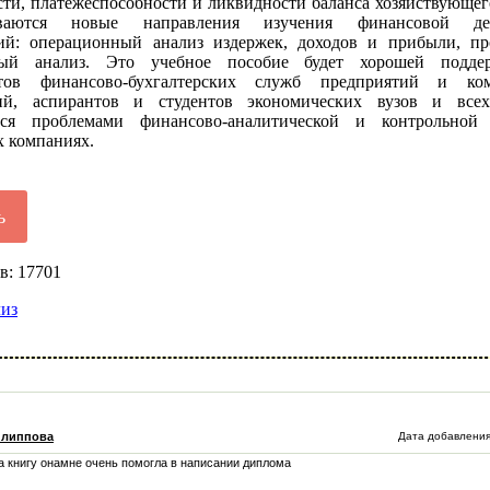
ти, платежеспособности и ликвидности баланса хозяйствующег
иваются новые направления изучения финансовой дея
ий: операционный анализ издержек, доходов и прибыли, п
ный анализ. Это учебное пособие будет хорошей подде
стов финансово-бухгалтерских служб предприятий и ком
ций, аспирантов и студентов экономических вузов и всех
ется проблемами финансово-аналитической и контрольной
х компаниях.
ь
в: 17701
лиз
илиппова
Дата добавления
а книгу онамне очень помогла в написании диплома