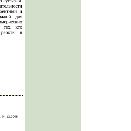
о субъекта.
тельности
роектный и
ржкой для
мерческих
 тех, кто
 работы в
: 04.12.2008