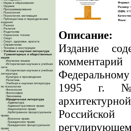
Формат:
:: Наука и образование
:: Оружие
Размер:
:: Программирование
ISBN:
978
:: Психология
:: Психология, мотивация
Качество
:: Публицистика и периодические
Язык:
издания
:: Разное
:: Религия
Описание:
:: Родителям
:: Серьезное чтение
:: Спорт
:: Спорт, здоровье, красота
Издание сод
:: Справочники
:: Техника и конструкции
:: Учебная и научная литература
:Гуманитарные и общественные
комментари
науки
:Изучение языков
:Историческая научная и учебная
лите
Федеральному 
:Историческая научная и учебная
литература
:Культура и просвещение
:Политика
1995 г. 
:Учебная и научная литература
по психологии
:Филология
:Философия
:Экономика
архитектурн
:Юридическая литература
:Адвокатура
:Административное право
:Акционерное право
Российско
:Арбитражное процессуальное
право
:Военное право
:Гражданское право
регулирующем
:Гражданское процессуальное
право