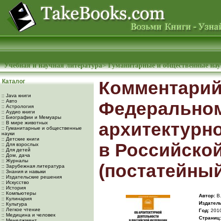
Учебная и научная литература
>
Гуманитарные и общественные на
Каталог
Комментарий
:: Java книги
:: Авто
Федеральном
:: Астрология
:: Аудио книги
:: Биографии и Мемуары
архитектурн
:: В мире животных
:: Гуманитарные и общественные
науки
:: Детские книги
в Российско
:: Для взрослых
:: Для детей
:: Дом, дача
:: Журналы
(постатейный
:: Зарубежная литература
:: Знания и навыки
:: Издательские решения
:: Искусство
:: История
:: Компьютеры
Автор:
В.
:: Кулинария
Издатель
:: Культура
:: Легкое чтение
Год:
201
:: Медицина и человек
Cтраниц:
:: Менеджмент