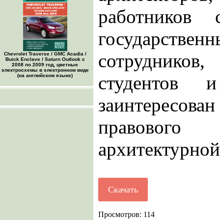
работников
государственн
сотрудников
Chevrolet Traverse / GMC Acadia /
Buick Enclave / Saturn Outlook с
2008 по 2009 год, цветные
электросхемы в электронном виде
студентов 
(на английском языке)
заинтерес
правового
архитектурной
Скачать
Просмотров: 114