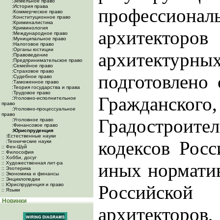
:Земельное право
:История права
профессиона
:Коммерческое право
:Конституционное право
:Криминалистика
:Криминология
архитекто
:Международное право
:Муниципальное право
:Налоговое право
:Органы юстиции
архитектур
:Правоведение
:Предпринимательское право
:Семейное право
:Страховое право
подготовлено
:Судебное право
:Таможенное право
:Теория государства и права
:Трудовое право
Гражданского,
:Уголовно-исполнительное
право
:Уголовно-процессуальное
право
Градостроите
:Уголовное право
:Финансовое право
:Юриспруденция
:Естественные науки
кодексов Рос
:Технические науки
:: Фен-Шуй
:: Философия
:: Хобби, досуг
иных нормати
:: Художественная лит-ра
:: Эзотерика
:: Экономика и финансы
:: Энциклопедии
:: Юриспруденция и право
Российской
:: Языки
Новинки
архитекторов,