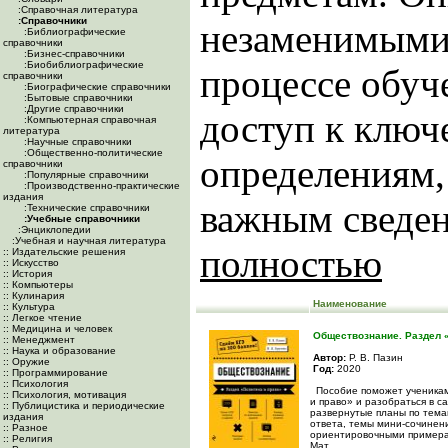
:Справочная литература
:Справочники
незаменимыми
:Библиографические
справочники
:Бизнес-справочники
:Биобиблиографические
процессе обуч
справочники
:Биографические справочники
:Бытовые справочники
:Другие справочники
доступ к ключ
:Компьютерная справочная
литература
:Научные справочники
:Общественно-политические
определениям,
справочники
:Популярные справочники
:Производственно-практические
издания
важным сведен
:Технические справочники
:Учебные справочники
:Энциклопедии
:Учебная и научная литература
полностью
:: Издательские решения
:: Искусство
:: История
:: Компьютеры
:: Кулинария
Наименование
:: Культура
:: Легкое чтение
:: Медицина и человек
Обществознание. Раздел 
:: Менеджмент
:: Наука и образование
Автор:
Р. В. Пазин
:: Оружие
Год:
2020
:: Программирование
:: Психология
Пособие поможет ученикам
:: Психология, мотивация
и право» и разобраться в с
:: Публицистика и периодические
развернутые планы по тема
издания
ответа, темы мини-сочинен
:: Разное
ориентировочными примерам
:: Религия
Мат