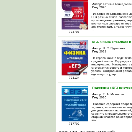
Автор:
Татьяна Геннадьевн
Год:
2020
Издание предназначено для
ЕГЭ разных типов, позволя
произведение, рекомендаци
школьников словарь литера
абитуриентам, а также учи
...
723703
ЕГЭ. Физика в таблицах и
Автор:
Н. С. Пурышева
Год:
2021
В справочнике в виде тема
средней школе. Структура 
информацию. Наглядность и
систематизировать и повто
урокам, контрольным работа
единому государ
...
723134
Подготовка к ЕГЭ по русс
Автор:
Е. А. Маханова
Год:
2020
Пособие содержит теоретич
задания, включенные в спе
для диктантов и изложений,
сравнить с правильными от
старших классов общеобраз
язы
...
717702
Показано
325
-
333
(всего
333
позиций)