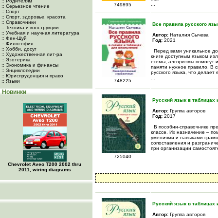
:: Родителям
...
749895
:: Серьезное чтение
:: Спорт
:: Спорт, здоровье, красота
:: Справочники
Все правила русского язы
:: Техника и конструкции
:: Учебная и научная литература
Автор:
Наталия Сычева
:: Фен-Шуй
Год:
2021
:: Философия
:: Хобби, досуг
Перед вами уникальное доп
:: Художественная лит-ра
книге доступным языком из
:: Эзотерика
схемы, алгоритмы помогут и
:: Экономика и финансы
памяти нужное правило. В 
:: Энциклопедии
русского языка, что делает
:: Юриспруденция и право
...
748225
:: Языки
Новинки
Русский язык в таблицах 
Автор:
Группа авторов
Год:
2017
В пособии-справочнике пре
классе. Их назначение – по
умениями и навыками грамо
сопоставления и разграниче
при организации самостояте
...
725040
Chevrolet Aveo Т200 2002 thru
2011, wiring diagrams
Русский язык в таблицах 
Автор:
Группа авторов