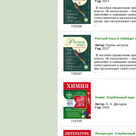
Год:
2017
В пособии-справочнике пре
классе. Их назначение – по
умениями и навыками грамо
сопоставления и разгранич
урока, при организации сам
...
725039
Русский язык в таблицах 
Автор:
Группа авторов
Год:
2017
В пособии-справочнике пре
классе. Их назначение – по
умениями и навыками грамо
сопоставления и разграниче
при организации самостояте
...
725037
Химия. Углублённый курс 
Автор:
А. А. Дроздов
Год:
2020
723705
Литература. Углубленный 