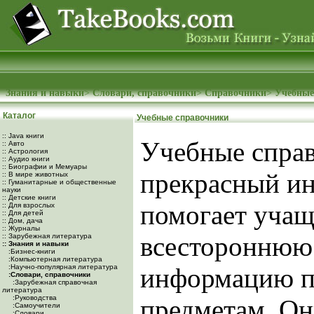
Знания и навыки
>
Словари, справочники
>
Справочники
>
Учебные
Каталог
Учебные справочники
:: Java книги
Учебные справ
:: Авто
:: Астрология
:: Аудио книги
:: Биографии и Мемуары
прекрасный ин
:: В мире животных
:: Гуманитарные и общественные
науки
:: Детские книги
помогает учащ
:: Для взрослых
:: Для детей
:: Дом, дача
:: Журналы
всестороннюю
:: Зарубежная литература
:: Знания и навыки
:Бизнес-книги
:Компьютерная литература
:Научно-популярная литература
информацию п
:Словари, справочники
:Зарубежная справочная
литература
:Руководства
предметам. Он
:Самоучители
:Словари