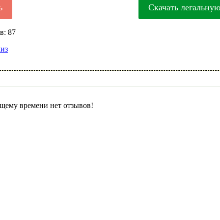
ь
Скачать легальну
в: 87
лиз
щему времени нет отзывов!