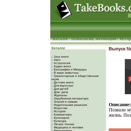
Каталог
>
Психология, мотивация
>
Истор
Каталог
Выпуск №
:: Java книги
:: Авто
:: Астрология
:: Аудио книги
:: Биографии и Мемуары
:: В мире животных
:: Гуманитарные и общественные
науки
:: Детские книги
:: Для взрослых
:: Для детей
:: Дом, дача
:: Журналы
:: Зарубежная литература
:: Знания и навыки
Описание:
:: Издательские решения
:: Искусство
Позвали му
:: История
жизнь. Поэ
:: Компьютеры
:: Кулинария
:: Культура
:: Легкое чтение
:: Медицина и человек
:: Менеджмент