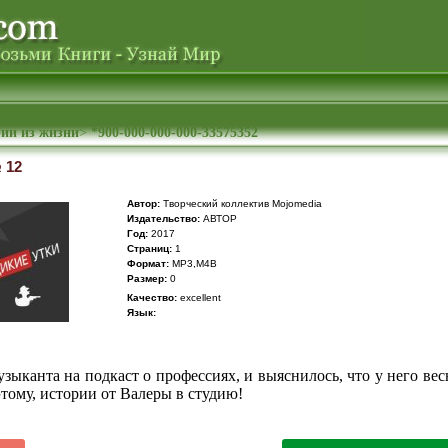
ии из жизни
>
*900-000-000-000-33575352
 12
Автор:
Творческий коллектив Mojomedia
Издательство:
АВТОР
Год:
2017
Cтраниц:
1
Формат:
MP3,M4B
Размер:
0
Качество:
excellent
Язык:
зыканта на подкаст о профессиях, и выяснилось, что у него вес
тому, истории от Валеры в студию!