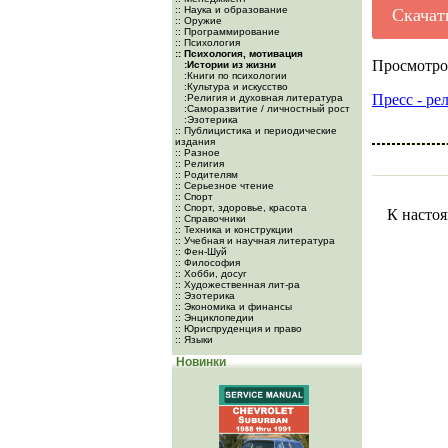
:: Наука и образование
Скачат
:: Оружие
:: Программирование
:: Психология
:: Психология, мотивация
Просмотро
:Истории из жизни
:Книги по психологии
:Культура и искусство
Пресс - ре
:Религия и духовная литература
:Саморазвитие / личностный рост
:Эзотерика
:: Публицистика и периодические
издания
:: Разное
:: Религия
:: Родителям
:: Серьезное чтение
:: Спорт
:: Спорт, здоровье, красота
К настоя
:: Справочники
:: Техника и конструкции
:: Учебная и научная литература
:: Фен-Шуй
:: Философия
:: Хобби, досуг
:: Художественная лит-ра
:: Эзотерика
:: Экономика и финансы
:: Энциклопедии
:: Юриспруденция и право
:: Языки
Новинки