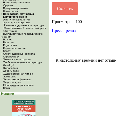
:: Наука и образование
:: Оружие
Скачать
:: Программирование
:: Психология
:: Психология, мотивация
:Истории из жизни
:Книги по психологии
Просмотров: 100
:Культура и искусство
:Религия и духовная литература
:Саморазвитие / личностный рост
Пресс - релиз
:Эзотерика
:: Публицистика и периодические
издания
:: Разное
:: Религия
:: Родителям
:: Серьезное чтение
:: Спорт
:: Спорт, здоровье, красота
:: Справочники
:: Техника и конструкции
К настоящему времени нет отзыв
:: Учебная и научная литература
:: Фен-Шуй
:: Философия
:: Хобби, досуг
:: Художественная лит-ра
:: Эзотерика
:: Экономика и финансы
:: Энциклопедии
:: Юриспруденция и право
:: Языки
Новинки