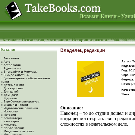
Каталог
>
Психология, мотивация
>
Истории из жизни
>
*900-000-000
Каталог
Владелец редакции
:: Java книги
Автор:
Тв
:: Авто
:: Астрология
Издатель
:: Аудио книги
Год:
201
:: Биографии и Мемуары
:: В мире животных
Cтраниц:
:: Гуманитарные и общественные
Формат:
науки
Размер:
:: Детские книги
:: Для взрослых
Качество
:: Для детей
Язык:
:: Дом, дача
:: Журналы
:: Зарубежная литература
:: Знания и навыки
Описание:
:: Издательские решения
:: Искусство
Наконец – то до студии дошел и ди
:: История
когда решил открыть свою редакцию
:: Компьютеры
:: Кулинария
сложностях в издательском деле.
:: Культура
:: Легкое чтение
:: Медицина и человек
:: Менеджмент