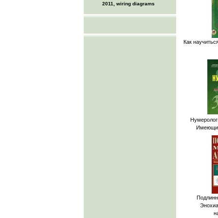
2011, wiring diagrams
Как научитьс
Нумеролог
Имеющий
Подлинн
Энохиа
н