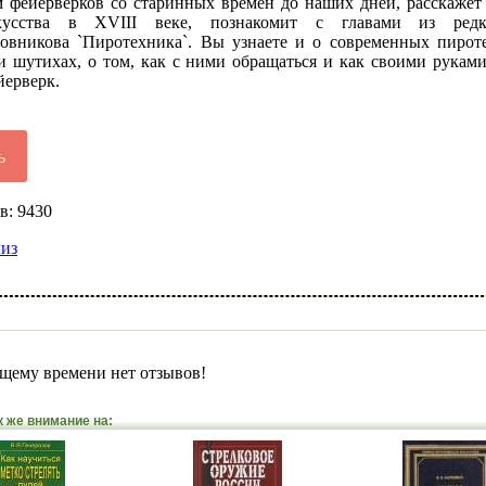
м фейерверков со старинных времен до наших дней, расскажет 
кусства в XVIII веке, познакомит с главами из ред
овникова `Пиротехника`. Вы узнаете и о современных пирот
и шутихах, о том, как с ними обращаться и как своими руками
йерверк.
ь
в: 9430
лиз
щему времени нет отзывов!
к же внимание на: