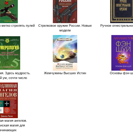
я метко стрелять пулей
Стрелковое оружие России. Новые
Ручное огнестрельно
модели
ия. Здесь мудрость.
Жемчужины Высших Истин
Основы фэн-ш
 ум, сочти число
ая магия ангелов.
нская магия для
ачинающих