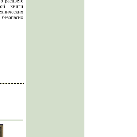
о расцвете
кой книги
ехнических
 безопасно