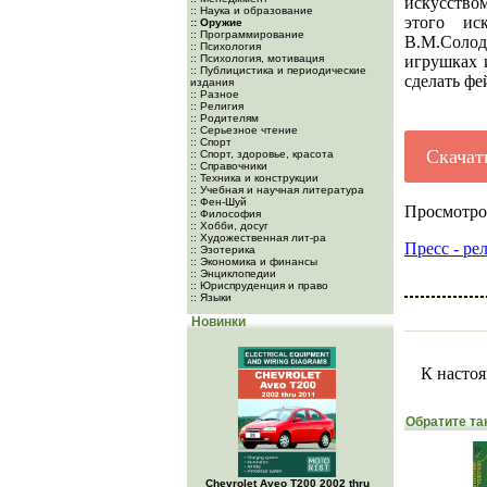
искусство
:: Наука и образование
этого ис
:: Оружие
:: Программирование
В.М.Солод
:: Психология
:: Психология, мотивация
игрушках 
:: Публицистика и периодические
сделать фе
издания
:: Разное
:: Религия
:: Родителям
:: Серьезное чтение
:: Спорт
Скачат
:: Спорт, здоровье, красота
:: Справочники
:: Техника и конструкции
:: Учебная и научная литература
:: Фен-Шуй
Просмотро
:: Философия
:: Хобби, досуг
:: Художественная лит-ра
Пресс - ре
:: Эзотерика
:: Экономика и финансы
:: Энциклопедии
:: Юриспруденция и право
:: Языки
Новинки
К настоя
Обратите та
Chevrolet Aveo Т200 2002 thru