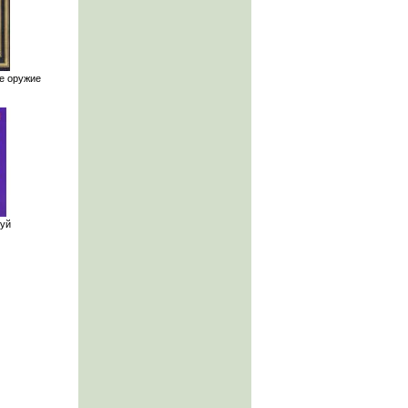
е оружие
уй