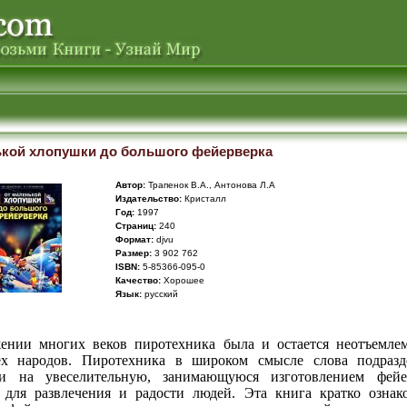
ькой хлопушки до большого фейерверка
Автор:
Трапенок В.А., Антонова Л.А
Издательство:
Кристалл
Год:
1997
Cтраниц:
240
Формат:
djvu
Размер:
3 902 762
ISBN:
5-85366-095-0
Качество:
Хорошее
Язык:
русский
ении многих веков пиротехника была и остается неотъемле
х народов. Пиротехника в широком смысле слова подразд
и на увеселительную, занимающуюся изготовлением фейе
для развлечения и радости людей. Эта книга кратко ознак