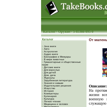
Каталог
>
Оружие
>
5-85366-095-0
Каталог
От мален
:: Java книги
:: Авто
:: Астрология
:: Аудио книги
:: Биографии и Мемуары
:: В мире животных
:: Гуманитарные и общественные
науки
:: Детские книги
:: Для взрослых
:: Для детей
:: Дом, дача
:: Журналы
:: Зарубежная литература
:: Знания и навыки
Описание:
:: Издательские решения
:: Искусство
На протяж
:: История
:: Компьютеры
жизни все
:: Кулинария
военную 
:: Культура
:: Легкое чтение
служащую 
:: Медицина и человек
:: Менеджмент