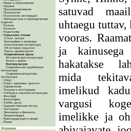
:: Наука и образование
:: Оружие
satuvad maa
:: Программирование
:: Психология
:: Психология, мотивация
:: Публицистика и периодические
uhtaegu tuttav,
издания
:: Разное
:: Религия
:: Родителям
vooras. Raama
:: Серьезное чтение
:Cтихи, поэзия
:Биографии и мемуары
:Классическая литература
ja kainusega
:Об истории серьезно
:Пьесы, драматургия
:Современная проза
:Историческая литература
hakatakse la
:Книги о войне
:Контркультура
:Современная зарубежная
литература
mida tekita
:Современная русская
литература
:: Спорт
:: Спорт, здоровье, красота
imelikud kad
:: Справочники
:: Техника и конструкции
:: Учебная и научная литература
:: Фен-Шуй
vargusi kog
:: Философия
:: Хобби, досуг
:: Художественная лит-ра
:: Эзотерика
imelikke ja oh
:: Экономика и финансы
:: Энциклопедии
:: Юриспруденция и право
:: Языки
abivajavate jo
Новинки