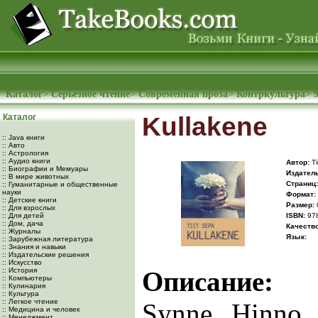
Каталог
>
Серьезное чтение
>
Современная проза
>
Контркультура
>
Каталог
Kullakene
:: Java книги
:: Авто
:: Астрология
:: Аудио книги
Автор:
Ti
:: Биографии и Мемуары
Издатель
:: В мире животных
Cтраниц:
:: Гуманитарные и общественные
науки
Формат:
:: Детские книги
Размер:
:: Для взрослых
:: Для детей
ISBN:
97
:: Дом, дача
Качество
:: Журналы
Язык:
:: Зарубежная литература
:: Знания и навыки
:: Издательские решения
:: Искусство
:: История
Описание:
:: Компьютеры
:: Кулинария
:: Культура
:: Легкое чтение
Synne, Hinno, P
:: Медицина и человек
:: Менеджмент