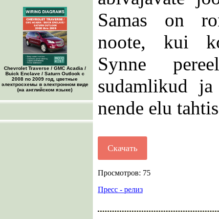
Samas on rom
noote, kui k
Synne peree
Chevrolet Traverse / GMC Acadia /
Buick Enclave / Saturn Outlook с
sudamlikud ja
2008 по 2009 год, цветные
электросхемы в электронном виде
(на английском языке)
nende elu taht
Скачать
Просмотров: 75
Пресс - релиз