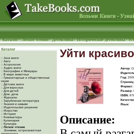
Каталог
>
Легкое чтение
>
Детективы
>
Исторические детективы
>
97
Каталог
Уйти красиво
:: Java книги
:: Авто
:: Астрология
:: Аудио книги
Автор:
Св
:: Биографии и Мемуары
Издатель
:: В мире животных
Год:
200
:: Гуманитарные и общественные
науки
Cтраниц:
:: Детские книги
Формат:
:: Для взрослых
:: Для детей
Размер:
:: Дом, дача
ISBN:
978
:: Журналы
Качество
:: Зарубежная литература
:: Знания и навыки
Язык:
:: Издательские решения
:: Искусство
:: История
Описание:
:: Компьютеры
:: Кулинария
:: Культура
:: Легкое чтение
В самый разгар
:Боевики, остросюжетная
литература