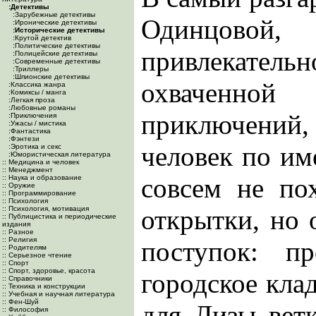
:Детективы
:Зарубежные детективы
Одинцов
:Иронические детективы
:Исторические детективы
:Крутой детектив
:Политические детективы
привлекат
:Полицейские детективы
:Современные детективы
:Триллеры
:Шпионские детективы
охваченной
:Классика жанра
:Комиксы / манга
:Легкая проза
:Любовные романы
приключений,
:Приключения
:Ужасы / мистика
:Фантастика
:Фэнтези
человек по им
:Эротика и секс
:Юмористическая литература
:: Медицина и человек
:: Менеджмент
совсем не по
:: Наука и образование
:: Оружие
:: Программирование
:: Психология
:: Психология, мотивация
открытки, но 
:: Публицистика и периодические
издания
:: Разное
:: Религия
поступок: п
:: Родителям
:: Серьезное чтение
:: Спорт
:: Спорт, здоровье, красота
городское кла
:: Справочники
:: Техника и конструкции
:: Учебная и научная литература
:: Фен-Шуй
для Лизы вет
:: Философия