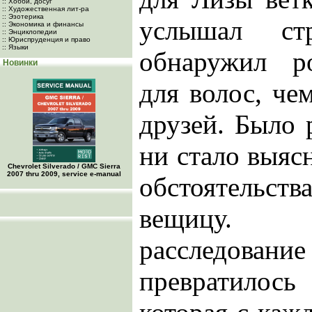
:: Хобби, досуг
:: Художественная лит-ра
:: Эзотерика
услышал ст
:: Экономика и финансы
:: Энциклопедии
:: Юриспруденция и право
:: Языки
обнаружил р
Новинки
для волос, че
друзей. Было 
ни стало выясн
Chevrolet Silverado / GMC Sierra
2007 thru 2009, service e-manual
обстоятельст
вещицу. 
расследов
превратилос