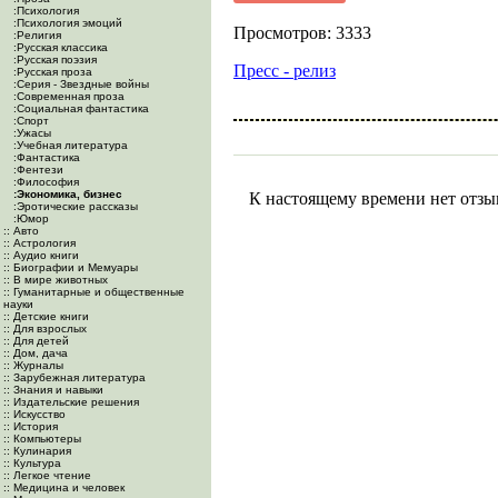
:Психология
:Психология эмоций
Просмотров: 3333
:Религия
:Русская классика
:Русская поэзия
Пресс - релиз
:Русская проза
:Серия - Звездные войны
:Современная проза
:Социальная фантастика
:Спорт
:Ужасы
:Учебная литература
:Фантастика
:Фентези
:Философия
:Экономика, бизнес
К настоящему времени нет отзы
:Эротические рассказы
:Юмор
:: Авто
:: Астрология
:: Аудио книги
:: Биографии и Мемуары
:: В мире животных
:: Гуманитарные и общественные
науки
:: Детские книги
:: Для взрослых
:: Для детей
:: Дом, дача
:: Журналы
:: Зарубежная литература
:: Знания и навыки
:: Издательские решения
:: Искусство
:: История
:: Компьютеры
:: Кулинария
:: Культура
:: Легкое чтение
:: Медицина и человек