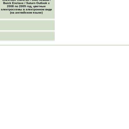
Buick Enclave / Saturn Outlook с
2008 по 2009 год, цветные
электросхемы в электронном виде
(на английском языке)