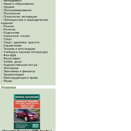
:: Менеджмент
:: Наука и образование
:: Оружие
:: Программирование
:: Психология
:: Психология, мотивация
:: Публицистика и периодические
издания
:: Разное
:: Религия
:: Родителям
:: Серьезное чтение
:: Спорт
:: Спорт, здоровье, красота
:: Справочники
:: Техника и конструкции
:: Учебная и научная литература
:: Фен-Шуй
:: Философия
:: Хобби, досуг
:: Художественная лит-ра
:: Эзотерика
:: Экономика и финансы
:: Энциклопедии
:: Юриспруденция и право
:: Языки
Новинки
Chevrolet Traverse / GMC Acadia /