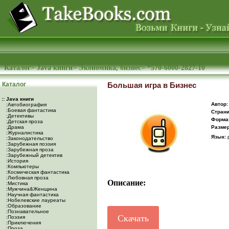
Каталог
>
Java книги
>
Экономика, бизнес
>
*570-6000-2827-10
Каталог
Большая игра в Бизнес
:: Java книги
Автор:
:Автобиография
:Боевая фантастика
Cтрани
:Детективы
Форма
:Детская проза
:Драма
Размер
:Журналистика
Язык:
р
:Законодательство
:Зарубежная поэзия
:Зарубежная проза
:Зарубежный детектив
:История
:Компьютеры
:Космическая фантастика
:Любовная проза
Описание:
:Мистика
:Мужчина&Женщина
:Научная фантастика
:Нобелевские лауреаты
:Образование
:Познавательное
Скачать
:Поэзия
:Приключения
:Проза