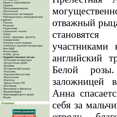
:: Наука и образование
:: Оружие
могущественно
:: Программирование
:: Психология
:: Психология, мотивация
:: Публицистика и периодические
отважный рыц
издания
:: Разное
:: Религия
:: Родителям
становят
:: Серьезное чтение
:: Спорт
:: Спорт, здоровье, красота
:: Справочники
участниками 
:: Техника и конструкции
:: Учебная и научная литература
:: Фен-Шуй
:: Философия
английский 
:: Хобби, досуг
:: Художественная лит-ра
:Античная литература
:Артур Конан Дойл
Белой розы
:Боевики
:Исторический роман
:Классика
:Научная Фантастика
:Фантастика
заложницей в
:Фэнтези
:Эдгар Аллан ПО
:: Эзотерика
:: Экономика и финансы
Анна спасаетс
:: Энциклопедии
:: Юриспруденция и право
:: Языки
себя за мальчи
Новинки
отряду благ