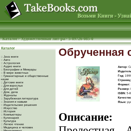
Каталог
>
Художественная лит-ра
>
5-89726-085-0
Каталог
Обрученная 
:: Java книги
:: Авто
:: Астрология
:: Аудио книги
Автор:
С
:: Биографии и Мемуары
Издатель
:: В мире животных
Год:
199
:: Гуманитарные и общественные
науки
Cтраниц:
:: Детские книги
Формат:
:: Для взрослых
:: Для детей
Размер:
:: Дом, дача
ISBN:
5-8
:: Журналы
Качество
:: Зарубежная литература
:: Знания и навыки
Язык:
ру
:: Издательские решения
:: Искусство
:: История
Описание:
:: Компьютеры
:: Кулинария
:: Культура
:: Легкое чтение
Прелестная 
:: Медицина и человек
:: Менеджмент