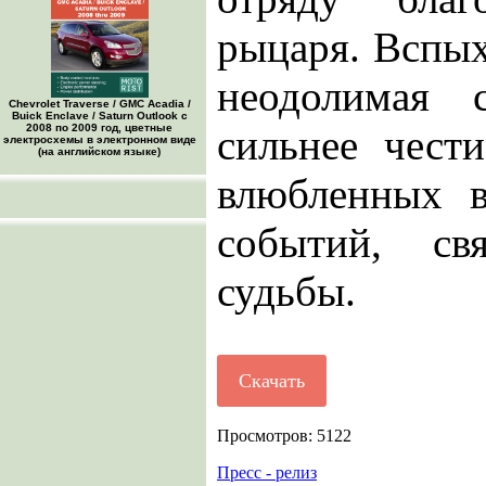
рыцаря. Вспы
неодолимая с
Chevrolet Traverse / GMC Acadia /
Buick Enclave / Saturn Outlook с
2008 по 2009 год, цветные
сильнее чести
электросхемы в электронном виде
(на английском языке)
влюбленных 
событий, св
судьбы.
Скачать
Просмотров: 5122
Пресс - релиз