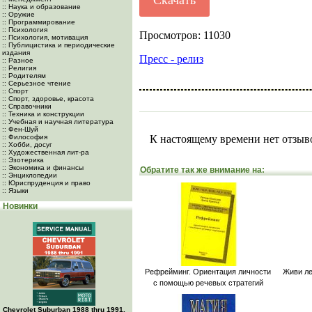
Скачать
:: Наука и образование
:: Оружие
:: Программирование
:: Психология
Просмотров: 11030
:: Психология, мотивация
:: Публицистика и периодические
издания
Пресс - релиз
:: Разное
:: Религия
:: Родителям
:: Серьезное чтение
:: Спорт
:: Спорт, здоровье, красота
:: Справочники
:: Техника и конструкции
:: Учебная и научная литература
:: Фен-Шуй
:: Философия
К настоящему времени нет отзыв
:: Хобби, досуг
:: Художественная лит-ра
:: Эзотерика
:: Экономика и финансы
Обратите так же внимание на:
:: Энциклопедии
:: Юриспруденция и право
:: Языки
Новинки
Рефрейминг. Ориентация личности
Живи ле
с помощью речевых стратегий
Chevrolet Suburban 1988 thru 1991,