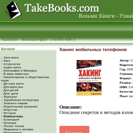
Каталог
>
Компьютеры
>
5-85493-096-3
Каталог
Хакинг мобильных телефонов
:: Java книги
Автор:
Се
:: Авто
:: Астрология
Издатель
:: Аудио книги
Год:
200
:: Биографии и Мемуары
:: В мире животных
Cтраниц:
:: Гуманитарные и общественные
Формат:
науки
Размер:
:: Детские книги
:: Для взрослых
ISBN:
5-8
:: Для детей
Качество
:: Дом, дача
Язык:
ру
:: Журналы
:: Зарубежная литература
:: Знания и навыки
Описание:
:: Издательские решения
:: Искусство
Описание секретов и методов взлом
:: История
:: Компьютеры
:: Кулинария
:: Культура
:: Легкое чтение
:: Медицина и человек
:: Менеджмент