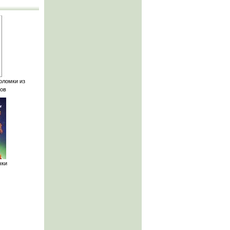
оломки из
ов
чки