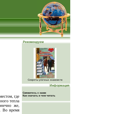
Рекомендуем
Секреты уличных знакомств
Информация
Свяжитесь с нами
местом, где
Как скачать и чем читать
ного тепла
онечно же,
. Во время