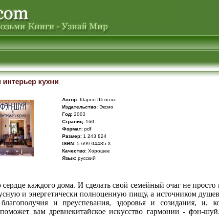
 интерьер кухни
Автор:
Шарон Штясны
Издательство:
Эксмо
Год:
2003
Cтраниц:
160
Формат:
pdf
Размер:
1 243 824
ISBN:
5-699-04485-Х
Качество:
Хорошее
Язык:
русский
о сердце каждого дома. И сделать свой семейный очаг не просто 
кусную и энергетически полноценную пищу, а источником душев
благополучия и преуспевания, здоровья и созидания, и, к
 поможет вам древнекитайское искусство гармонии - фэн-шуй