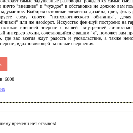
роисходят самые задушевные разговоры, рождаются самые смел
и ничто "внешнее" и "чуждое" в обстановке не должно вам по
задуманное. Выбирая основные элементы дизайна, цвет, фактур
руете среду своего "психологического обитания", делая
ойчивой" или же наоборот. Искусство фэн-шуй построено на г
 потоков внешней энергии с вашей "внутренней личностью
й интерьер кухни, сочетающийся с вашим "я", поможет вам пр
о, где вас всегда ждут радость и удовольствие, а также неи
энергии, вдохновляющей на новые свершения.
ь
в: 6808
лиз
щему времени нет отзывов!