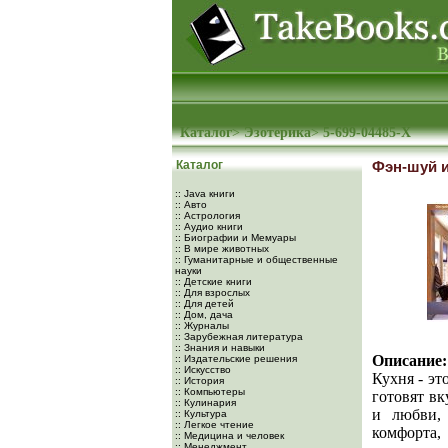
Каталог
>
Эзотерика
>
5-699-04485-Х
Каталог
Фэн-шуй и
:: Java книги
:: Авто
:: Астрология
:: Аудио книги
:: Биографии и Мемуары
:: В мире животных
:: Гуманитарные и общественные
науки
:: Детские книги
:: Для взрослых
:: Для детей
:: Дом, дача
:: Журналы
:: Зарубежная литература
:: Знания и навыки
Описание:
:: Издательские решения
:: Искусство
Кухня - эт
:: История
:: Компьютеры
готовят в
:: Кулинария
и любви, 
:: Культура
:: Легкое чтение
комфорта,
:: Медицина и человек
:: Менеджмент