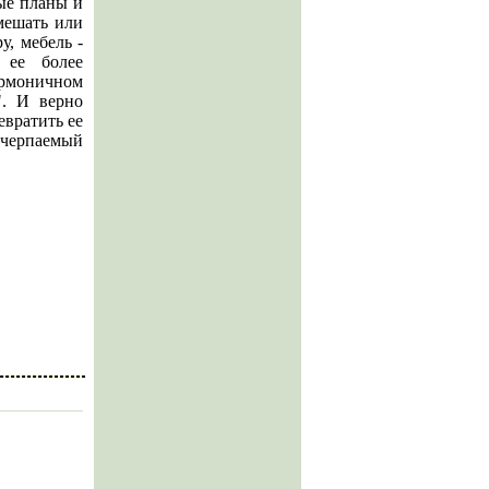
ые планы и
мешать или
у, мебель -
 ее более
армоничном
". И верно
евратить ее
счерпаемый