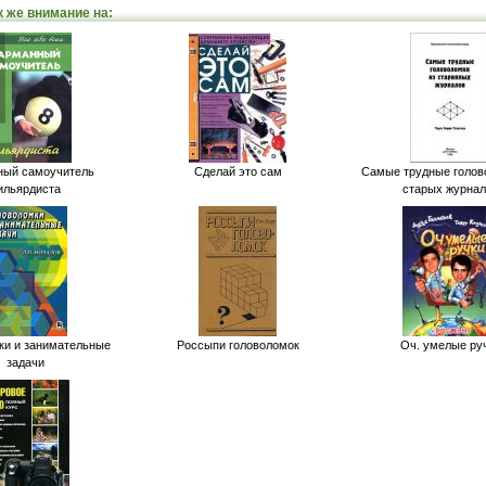
к же внимание на:
ный самоучитель
Сделай это сам
Самые трудные голов
ильярдиста
старых журнал
ки и занимательные
Россыпи головоломок
Оч. умелые ру
задачи