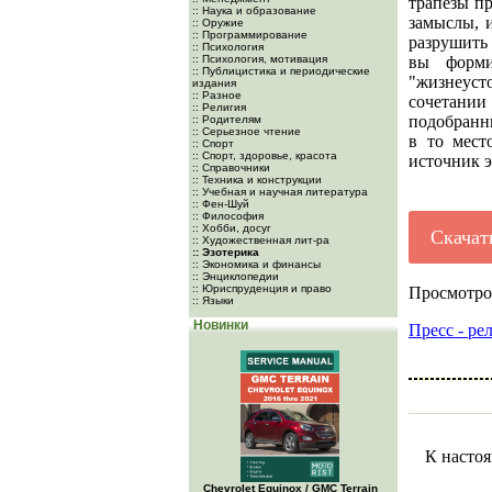
трапезы п
:: Наука и образование
замыслы, 
:: Оружие
:: Программирование
разрушить 
:: Психология
:: Психология, мотивация
вы форми
:: Публицистика и периодические
"жизнеуст
издания
:: Разное
сочетании
:: Религия
подобранны
:: Родителям
:: Серьезное чтение
в то мест
:: Спорт
:: Спорт, здоровье, красота
источник 
:: Справочники
:: Техника и конструкции
:: Учебная и научная литература
:: Фен-Шуй
:: Философия
:: Хобби, досуг
Скачат
:: Художественная лит-ра
:: Эзотерика
:: Экономика и финансы
:: Энциклопедии
:: Юриспруденция и право
Просмотро
:: Языки
Новинки
Пресс - ре
К настоя
Chevrolet Equinox / GMC Terrain