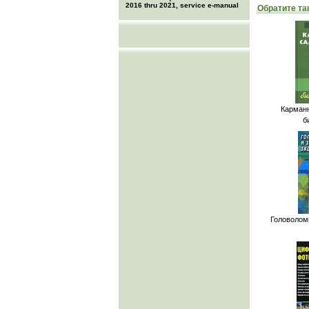
2016 thru 2021, service e-manual
Обратите та
Карман
б
Головолом