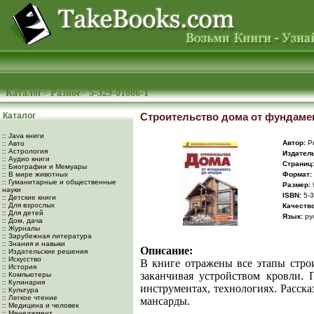
Каталог
>
Разное
>
5-329-01086-1
Каталог
Строительство дома от фундаме
:: Java книги
Автор:
Ры
:: Авто
:: Астрология
Издатель
:: Аудио книги
Cтраниц:
:: Биографии и Мемуары
:: В мире животных
Формат:
:: Гуманитарные и общественные
Размер:
науки
ISBN:
5-3
:: Детские книги
:: Для взрослых
Качество
:: Для детей
Язык:
ру
:: Дом, дача
:: Журналы
:: Зарубежная литература
:: Знания и навыки
Описание:
:: Издательские решения
:: Искусство
В книге отражены все этапы строи
:: История
заканчивая устройством кровли. 
:: Компьютеры
:: Кулинария
инструментах, технологиях. Расска
:: Культура
:: Легкое чтение
мансарды.
:: Медицина и человек
:: Менеджмент