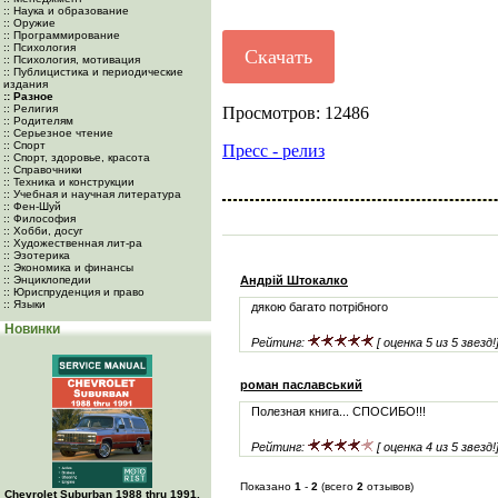
:: Наука и образование
:: Оружие
:: Программирование
:: Психология
Скачать
:: Психология, мотивация
:: Публицистика и периодические
издания
:: Разное
:: Религия
Просмотров: 12486
:: Родителям
:: Серьезное чтение
:: Спорт
Пресс - релиз
:: Спорт, здоровье, красота
:: Справочники
:: Техника и конструкции
:: Учебная и научная литература
:: Фен-Шуй
:: Философия
:: Хобби, досуг
:: Художественная лит-ра
:: Эзотерика
:: Экономика и финансы
:: Энциклопедии
Андрій Штокалко
:: Юриспруденция и право
:: Языки
дякою багато потрібного
Новинки
Рейтинг:
[ оценка 5 из 5 звезд!
роман паславський
Полезная книга... СПОСИБО!!!
Рейтинг:
[ оценка 4 из 5 звезд!
Показано
1
-
2
(всего
2
отзывов)
Chevrolet Suburban 1988 thru 1991,