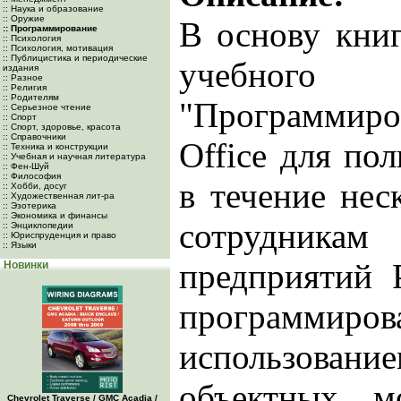
:: Наука и образование
:: Оружие
В основу кни
:: Программирование
:: Психология
:: Психология, мотивация
:: Публицистика и периодические
учебн
издания
:: Разное
:: Религия
:: Родителям
"Программир
:: Серьезное чтение
:: Спорт
:: Спорт, здоровье, красота
:: Справочники
Office для пол
:: Техника и конструкции
:: Учебная и научная литература
:: Фен-Шуй
:: Философия
в течение нес
:: Хобби, досуг
:: Художественная лит-ра
:: Эзотерика
:: Экономика и финансы
сотрудник
:: Энциклопедии
:: Юриспруденция и право
:: Языки
предприятий 
Новинки
программиров
использован
объектных м
Chevrolet Traverse / GMC Acadia /