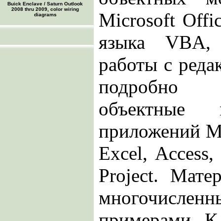
Buick Enclave / Saturn Outlook
2008 thru 2009, color wiring
Microsoft Offi
diagrams
языка VBA,
работы с реда
подробно 
объектные 
приложений Mic
Excel, Access,
Project. Мате
многочислен
примерами. К