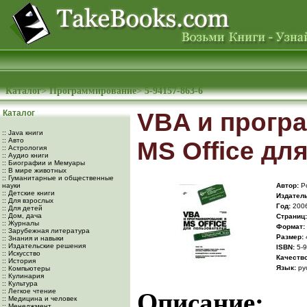
Каталог
>
Программирование
>
5-94157-863-6
Каталог
VBA и прогр
:: Java книги
:: Авто
MS Office дл
:: Астрология
:: Аудио книги
:: Биографии и Мемуары
:: В мире животных
:: Гуманитарные и общественные
науки
Автор:
Ро
:: Детские книги
Издатель
:: Для взрослых
Год:
200
:: Для детей
:: Дом, дача
Cтраниц:
:: Журналы
Формат:
:: Зарубежная литература
Размер:
:: Знания и навыки
:: Издательские решения
ISBN:
5-9
:: Искусство
Качество
:: История
Язык:
ру
:: Компьютеры
:: Кулинария
:: Культура
:: Легкое чтение
Описание:
:: Медицина и человек
:: Менеджмент