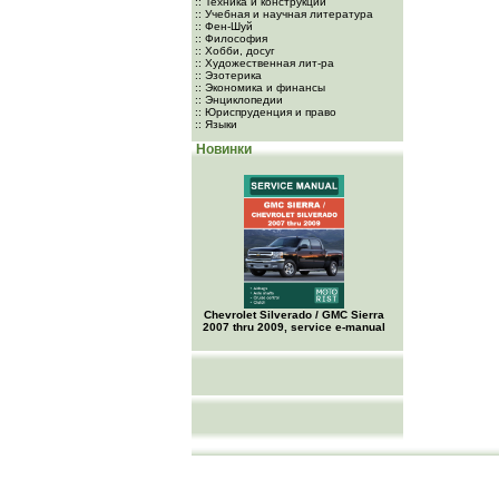
:: Техника и конструкции
:: Учебная и научная литература
:: Фен-Шуй
:: Философия
:: Хобби, досуг
:: Художественная лит-ра
:: Эзотерика
:: Экономика и финансы
:: Энциклопедии
:: Юриспруденция и право
:: Языки
Новинки
Chevrolet Silverado / GMC Sierra
2007 thru 2009, service e-manual