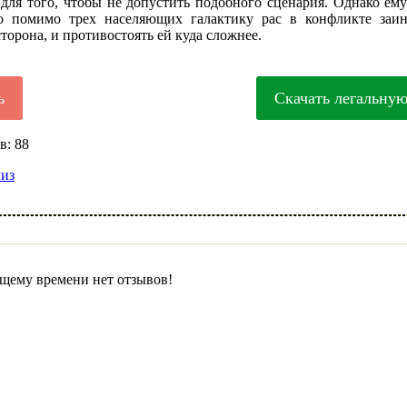
 для того, чтобы не допустить подобного сценария. Однако ем
то помимо трех населяющих галактику рас в конфликте заин
сторона, и противостоять ей куда сложнее.
ь
Скачать легальну
в: 88
лиз
щему времени нет отзывов!