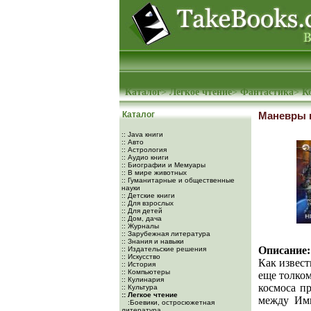
Каталог
>
Легкое чтение
>
Фантастика
>
К
Каталог
Маневры 
:: Java книги
:: Авто
:: Астрология
:: Аудио книги
:: Биографии и Мемуары
:: В мире животных
:: Гуманитарные и общественные
науки
:: Детские книги
:: Для взрослых
:: Для детей
:: Дом, дача
:: Журналы
:: Зарубежная литература
:: Знания и навыки
Описание:
:: Издательские решения
:: Искусство
Как извест
:: История
:: Компьютеры
еще толком
:: Кулинария
космоса п
:: Культура
:: Легкое чтение
между Имп
:Боевики, остросюжетная
литература