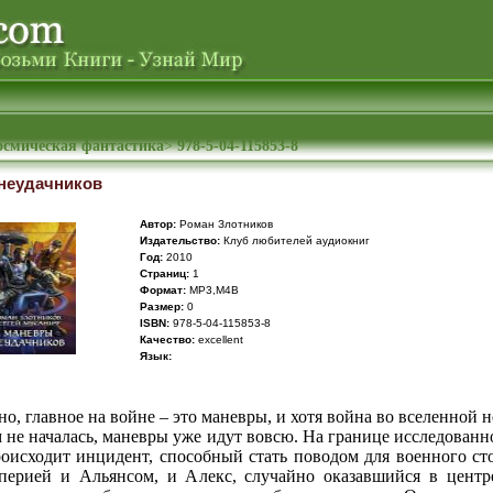
осмическая фантастика
>
978-5-04-115853-8
неудачников
Автор:
Роман Злотников
Издательство:
Клуб любителей аудиокниг
Год:
2010
Cтраниц:
1
Формат:
MP3,M4B
Размер:
0
ISBN:
978-5-04-115853-8
Качество:
excellent
Язык:
но, главное на войне – это маневры, и хотя война во вселенной 
 не началась, маневры уже идут вовсю. На границе исследованн
роисходит инцидент, способный стать поводом для военного ст
ерией и Альянсом, и Алекс, случайно оказавшийся в центр