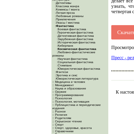
делает все
:Детективы
узнать, ч
:Классика жанра
:Комиксы / манга
четвертая 
:Легкая проза
:Любовные романы
:Приключения
:Ужасы / мистика
:Фантастика
:Боевая фантастика
Скачат
:Героическая фантастика
:Детективная фантастика
:Зарубежная фантастика
:Историческая фантастика
:Киберпанк
Просмотро
:Космическая фантастика
:Любовно-фантастические
романы
Пресс - ре
:Научная фантастика
:Социальная фантастика
:Стимпанк
:Юмористическая фантастика
:Фэнтези
:Эротика и секс
:Юмористическая литература
:: Медицина и человек
:: Менеджмент
:: Наука и образование
К настоя
:: Оружие
:: Программирование
:: Психология
:: Психология, мотивация
:: Публицистика и периодические
издания
:: Разное
:: Религия
:: Родителям
:: Серьезное чтение
:: Спорт
:: Спорт, здоровье, красота
:: Справочники