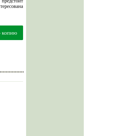
у предстоит
тересована
ю копию