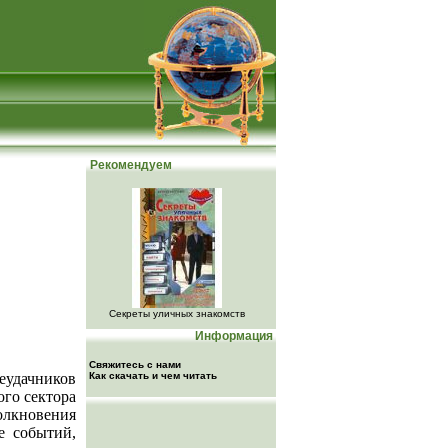
Рекомендуем
Секреты уличных знакомств
Информация
Свяжитесь с нами
неудачников
Как скачать и чем читать
ого сектора
олкновения
е событий,