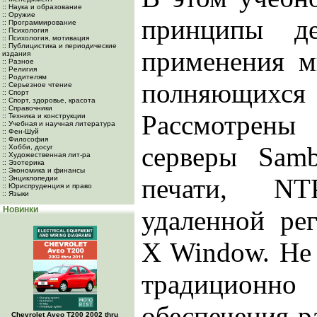
:: Наука и образование
:: Оружие
принципы де
:: Программирование
:: Психология
:: Психология, мотивация
:: Публицистика и периодические
применения м
издания
:: Разное
:: Религия
:: Родителям
полняющихся
:: Серьезное чтение
:: Спорт
:: Спорт, здоровье, красота
:: Справочники
Рассмотре
:: Техника и конструкции
:: Учебная и научная литература
:: Фен-Шуй
:: Философия
серверы Sam
:: Хобби, досуг
:: Художественная лит-ра
:: Эзотерика
:: Экономика и финансы
печати, NTP
:: Энциклопедии
:: Юриспруденция и право
:: Языки
Новинки
удаленной ре
X Window. He 
традиционно
обеспечения ра
Chevrolet Aveo Т200 2002 thru