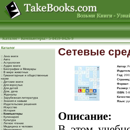
Каталог
>
Компьютеры
>
5-8459-0426-9
Каталог
Сетевые сред
:: Java книги
:: Авто
:: Астрология
:: Аудио книги
Автор:
Ро
:: Биографии и Мемуары
Издатель
:: В мире животных
Год:
200
:: Гуманитарные и общественные
науки
Cтраниц:
:: Детские книги
Формат:
:: Для взрослых
:: Для детей
Размер:
:: Дом, дача
ISBN:
5-8
:: Журналы
Качество
:: Зарубежная литература
:: Знания и навыки
Язык:
ру
:: Издательские решения
:: Искусство
:: История
Описание:
:: Компьютеры
:: Кулинария
:: Культура
:: Легкое чтение
В этом учебн
:: Медицина и человек
:: Менеджмент