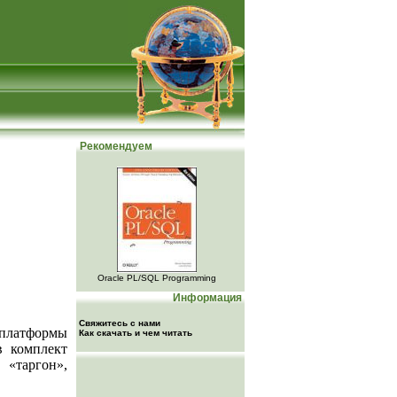
Рекомендуем
Oracle PL/SQL Programming
Информация
Свяжитесь с нами
 платформы
Как скачать и чем читать
в комплект
 «таргон»,