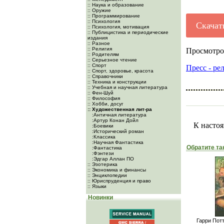
:: Наука и образование
:: Оружие
:: Программирование
:: Психология
Скачат
:: Психология, мотивация
:: Публицистика и периодические
издания
:: Разное
:: Религия
Просмотро
:: Родителям
:: Серьезное чтение
:: Спорт
Пресс - ре
:: Спорт, здоровье, красота
:: Справочники
:: Техника и конструкции
:: Учебная и научная литература
:: Фен-Шуй
:: Философия
:: Хобби, досуг
:: Художественная лит-ра
:Античная литература
:Артур Конан Дойл
К настоя
:Боевики
:Исторический роман
:Классика
:Научная Фантастика
Обратите та
:Фантастика
:Фэнтези
:Эдгар Аллан ПО
:: Эзотерика
:: Экономика и финансы
:: Энциклопедии
:: Юриспруденция и право
:: Языки
Новинки
Гарри Пот