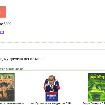
ь
в: 5390
лиз
щему времени нет отзывов!
к же внимание на:
тер и огненная чаша
Как Путин стал президентом США:
Гарри Поттер и П