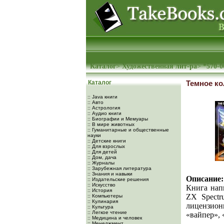
Каталог
>
Художественная лит-ра
>
*570-0
Каталог
Темное ко
:: Java книги
:: Авто
:: Астрология
:: Аудио книги
:: Биографии и Мемуары
:: В мире животных
:: Гуманитарные и общественные
науки
:: Детские книги
:: Для взрослых
:: Для детей
:: Дом, дача
:: Журналы
:: Зарубежная литература
:: Знания и навыки
Описание:
:: Издательские решения
:: Искусство
Книга нап
:: История
ZX Spectr
:: Компьютеры
:: Кулинария
лицензион
:: Культура
:: Легкое чтение
«вайпер», 
:: Медицина и человек
:: Менеджмент