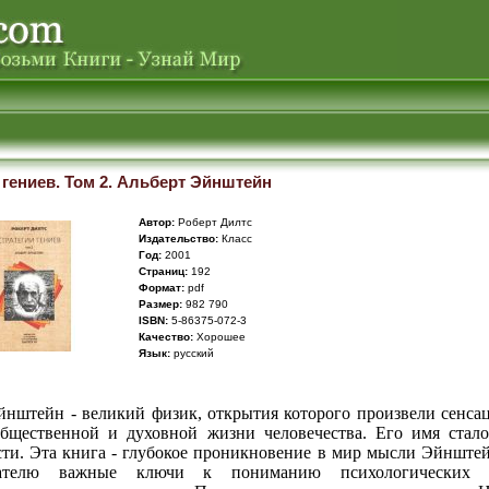
 гениев. Том 2. Альберт Эйнштейн
Автор:
Роберт Дилтс
Издательство:
Класс
Год:
2001
Cтраниц:
192
Формат:
pdf
Размер:
982 790
ISBN:
5-86375-072-3
Качество:
Хорошее
Язык:
русский
йнштейн - великий физик, открытия которого произвели сенса
общественной и духовной жизни человечества. Его имя стал
сти. Эта книга - глубокое проникновение в мир мысли Эйнштей
ателю важные ключи к пониманию психологических п