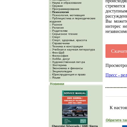
происходя
:: Наука и образование
стремится
:: Оружие
:: Программирование
доступны
:: Психология
:: Психология, мотивация
рассужден
:: Публицистика и периодические
Вы можете
издания
:: Разное
интерес не
:: Религия
независимо
:: Родителям
:: Серьезное чтение
:: Спорт
:: Спорт, здоровье, красота
:: Справочники
:: Техника и конструкции
:: Учебная и научная литература
Скачат
:: Фен-Шуй
:: Философия
:: Хобби, досуг
:: Художественная лит-ра
Просмотро
:: Эзотерика
:: Экономика и финансы
:: Энциклопедии
Пресс - ре
:: Юриспруденция и право
:: Языки
Новинки
К настоя
Обратите та
Chevrolet Silverado / GMC Sierra