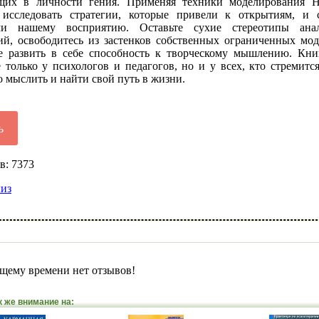
щих в личности гения. Применяя техники моделирования 
 исследовать стратегии, которые привели к открытиям, и 
ми нашему восприятию. Оставьте сухие стереотипы анал
ий, освободитесь из застенков собственных ограниченных мод
 развить в себе способность к творческому мышлению. Кни
 только у психологов и педагогов, но и у всех, кто стремитс
 мыслить и найти свой путь в жизни.
ь
в: 7373
лиз
щему времени нет отзывов!
к же внимание на: