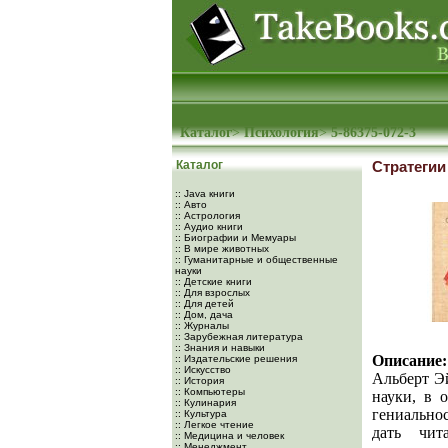
Каталог
>
Психология
>
5-86375-072-3
Каталог
Стратегии
:: Java книги
:: Авто
:: Астрология
:: Аудио книги
:: Биографии и Мемуары
:: В мире животных
:: Гуманитарные и общественные
науки
:: Детские книги
:: Для взрослых
:: Для детей
:: Дом, дача
:: Журналы
:: Зарубежная литература
:: Знания и навыки
Описание:
:: Издательские решения
:: Искусство
Альберт Э
:: История
:: Компьютеры
науки, в 
:: Кулинария
гениально
:: Культура
:: Легкое чтение
дать чит
:: Медицина и человек
:: Менеджмент