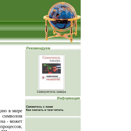
Рекомендуем
Самоучитель хакера
Информация
Свяжитесь с нами
цию в мире
Как скачать и чем читать
о символом
на - может
роцессов,