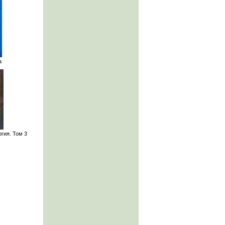
а
гия. Том 3