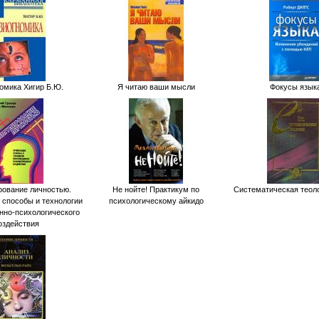
омика Хигир Б.Ю.
Я читаю ваши мысли
Фокусы язык
ование личностью.
Не нойте! Практикум по
Систематическая теоло
 способы и технологии
психологическому айкидо
но-психологического
оздействия