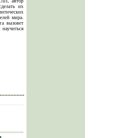
НЛП, автор
сделать их
итических
елей мира.
га вызовет
я научиться