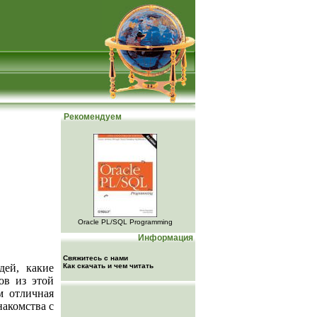
Рекомендуем
Oracle PL/SQL Programming
Информация
Свяжитесь с нами
дей, какие
Как скачать и чем читать
ов из этой
м отличная
накомства с