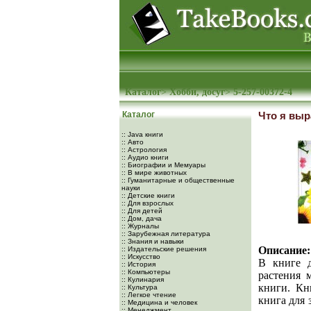
Каталог
>
Хобби, досуг
>
5-257-00372-4
Каталог
Что я вы
:: Java книги
:: Авто
:: Астрология
:: Аудио книги
:: Биографии и Мемуары
:: В мире животных
:: Гуманитарные и общественные
науки
:: Детские книги
:: Для взрослых
:: Для детей
:: Дом, дача
:: Журналы
:: Зарубежная литература
:: Знания и навыки
Описание:
:: Издательские решения
:: Искусство
В книге д
:: История
:: Компьютеры
растения 
:: Кулинария
книги. Кн
:: Культура
:: Легкое чтение
книга для 
:: Медицина и человек
:: Менеджмент