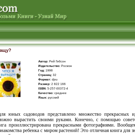
ращу?
Автор:
Рей Гибсон
Издательство:
Росмэн
Год:
1998
Cтраниц:
32
Формат:
djvu
Размер:
2 822 166
ISBN:
5-257-00372-4
Качество:
среднее
Язык:
русский
ля юных садоводов представлено множество прекрасных и
можно вырастить своими руками. Конечно, с помощью совет
ига проиллюстрирована прекрасными фотографиями. Вообще
знакомства ребенка с миром растений! Это отличная книга для з