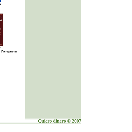
а
 Интернета
Quiero dinero © 2007