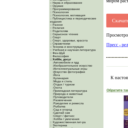
миром рас
:: Наука и образование
:: Оружие
:: Программирование
:: Психология
:: Психология, мотивация
:: Публицистика и периодические
Скачат
издания
:: Разное
:: Религия
:: Родителям
:: Серьезное чтение
Просмотро
:: Спорт
:: Спорт, здоровье, красота
:: Справочники
Пресс - ре
:: Техника и конструкции
:: Учебная и научная литература
:: Фен-Шуй
:: Философия
:: Хобби, досуг
:Автомобили и пдд
:Изобразительное искусство
:Интеллектуальные игры
:Искусство фотографии
:Йога
К настоя
:Кулинария
:Мода и стиль
:Отдых / туризм
:Охота
Обратите та
:Прикладная литература
:Природа и животные
:Путеводители
:Развлечения
:Рукоделие и ремесла
:Рыбалка
:Сад и огород
:Сделай сам
:Спорт / фитнес
:Хобби / увлечения
:: Художественная лит-ра
:: Эзотерика