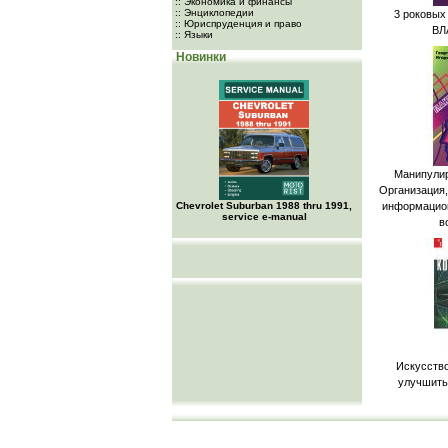
:: Экономика и финансы
:: Энциклопедии
3 роковых
:: Юриспруденция и право
ВЛ
:: Языки
Новинки
Манипулир
Организация,
Chevrolet Suburban 1988 thru 1991,
информацион
service e-manual
в
Искусство
улучшить