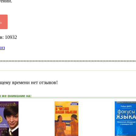
тений.
ь
в: 10932
лиз
щему времени нет отзывов!
к же внимание на: