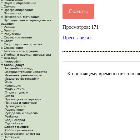
:: Наука и образование
:: Оружие
:: Программирование
Скачать
:: Психология
:: Психология, мотивация
:: Публицистика и периодические
издания
Просмотров: 171
:: Разное
:: Религия
:: Родителям
Пресс - релиз
:: Серьезное чтение
:: Спорт
:: Спорт, здоровье, красота
:: Справочники
:: Техника и конструкции
:: Учебная и научная литература
:: Фен-Шуй
:: Философия
:: Хобби, досуг
:Автомобили и пдд
:Изобразительное искусство
К настоящему времени нет отзыв
:Интеллектуальные игры
:Искусство фотографии
:Йога
:Кулинария
:Мода и стиль
:Отдых / туризм
:Охота
:Прикладная литература
:Природа и животные
:Путеводители
:Развлечения
:Рукоделие и ремесла
:Рыбалка
:Сад и огород
:Сделай сам
:Спорт / фитнес
:Хобби / увлечения
:: Художественная лит-ра
:: Эзотерика