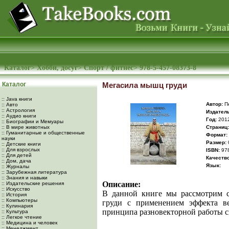
Каталог
>
Хобби, досуг
>
Спорт / фитнес
>
978-5-457-08373-8
Каталог
Мегасила мышц груди
:: Java книги
Автор:
Пе
:: Авто
:: Астрология
Издатель
:: Аудио книги
Год:
201
:: Биографии и Мемуары
:: В мире животных
Cтраниц:
:: Гуманитарные и общественные
Формат:
науки
Размер:
:: Детские книги
:: Для взрослых
ISBN:
978
:: Для детей
Качество
:: Дом, дача
Язык:
:: Журналы
:: Зарубежная литература
:: Знания и навыки
Описание:
:: Издательские решения
:: Искусство
В данной книге мы рассмотрим 
:: История
:: Компьютеры
груди с применением эффекта ве
:: Кулинария
принципа разновекторной работы с
:: Культура
:: Легкое чтение
:: Медицина и человек
:: Менеджмент