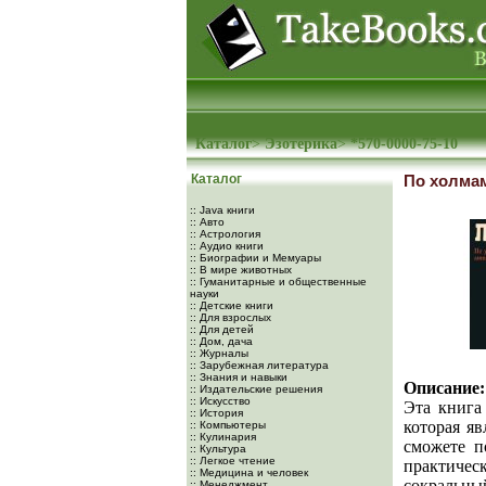
Каталог
>
Эзотерика
>
*570-0000-75-10
Каталог
По холмам
:: Java книги
:: Авто
:: Астрология
:: Аудио книги
:: Биографии и Мемуары
:: В мире животных
:: Гуманитарные и общественные
науки
:: Детские книги
:: Для взрослых
:: Для детей
:: Дом, дача
:: Журналы
:: Зарубежная литература
:: Знания и навыки
Описание:
:: Издательские решения
:: Искусство
Эта книга
:: История
которая яв
:: Компьютеры
:: Кулинария
сможете п
:: Культура
:: Легкое чтение
практиче
:: Медицина и человек
сокральны
:: Менеджмент