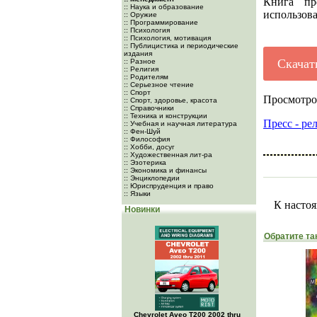
Книга пр
:: Наука и образование
использова
:: Оружие
:: Программирование
:: Психология
:: Психология, мотивация
:: Публицистика и периодические
издания
Скачат
:: Разное
:: Религия
:: Родителям
:: Серьезное чтение
:: Спорт
Просмотро
:: Спорт, здоровье, красота
:: Справочники
:: Техника и конструкции
Пресс - ре
:: Учебная и научная литература
:: Фен-Шуй
:: Философия
:: Хобби, досуг
:: Художественная лит-ра
:: Эзотерика
:: Экономика и финансы
:: Энциклопедии
:: Юриспруденция и право
:: Языки
К настоя
Новинки
Обратите та
Chevrolet Aveo Т200 2002 thru