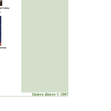
истемы
а
менем
Quiero dinero © 2007