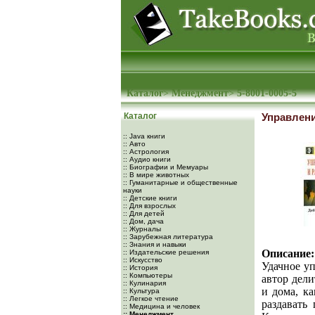
Каталог
>
Менеджмент
>
5-8001-0005-5
Каталог
Управлени
:: Java книги
:: Авто
:: Астрология
:: Аудио книги
:: Биографии и Мемуары
:: В мире животных
:: Гуманитарные и общественные
науки
:: Детские книги
:: Для взрослых
:: Для детей
:: Дом, дача
:: Журналы
:: Зарубежная литература
:: Знания и навыки
Описание:
:: Издательские решения
:: Искусство
Удачное у
:: История
:: Компьютеры
автор дели
:: Кулинария
и дома, к
:: Культура
:: Легкое чтение
раздавать 
:: Медицина и человек
:: Менеджмент