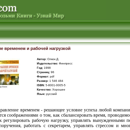
е временем и рабочей нагрузкой
Автор:
Олкок Д.
Издательство:
Финпресс
Год:
1998
Cтраниц:
96
Формат:
pdf
Размер:
1 546 484
ISBN:
5-8001-0005-5
Качество:
Хорошее
Язык:
русский
правление временем - решающее условие успеха любой компани
тся соображениями о том, как сбалансировать время, проводимо
ак регулировать рабочую нагрузку, управлять вынужденными п
поручения, работать с секретарем, управлять стрессом и мно