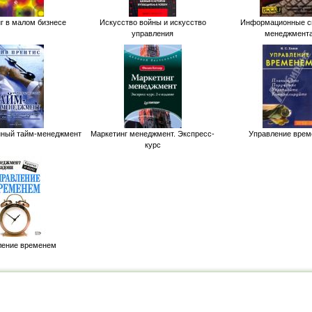
г в малом бизнесе
Искусство войны и искусство
Информационные с
управления
менеджмент
нный тайм-менеджмент
Маркетинг менеджмент. Экспресс-
Управление вре
курс
ление временем