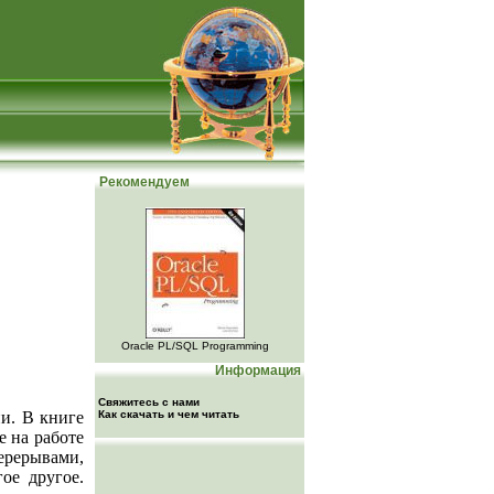
Рекомендуем
Oracle PL/SQL Programming
Информация
Свяжитесь с нами
и. В книге
Как скачать и чем читать
е на работе
ерерывами,
гое другое.