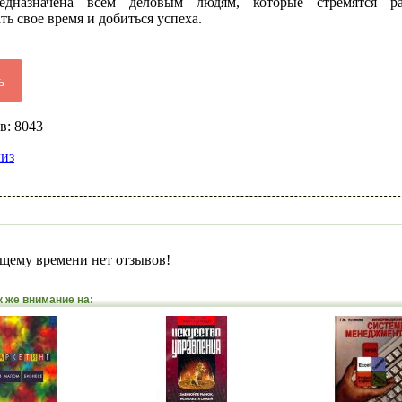
едназначена всем деловым людям, которые стремятся ра
ть свое время и добиться успеха.
ь
в: 8043
лиз
щему времени нет отзывов!
к же внимание на: