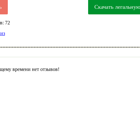
ь
Скачать легальну
в: 72
лиз
щему времени нет отзывов!