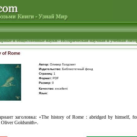
арные и общественные науки
>
Историческая научная и учебная лите
y of Rome
Автор:
Оливер Голдсмит
Издательство:
Библиотечный фонд
Cтраниц:
1
Формат:
PDF
Размер:
0
Качество:
excellent
Язык:
иант заголовка: «The history of Rome : abridged by himself, for
y Oliver Goldsmith».