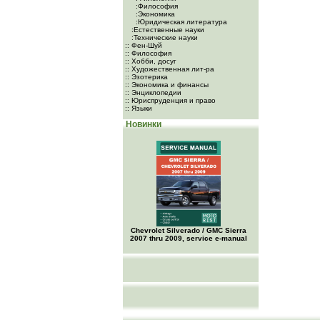
:Философия
:Экономика
:Юридическая литература
:Естественные науки
:Технические науки
:: Фен-Шуй
:: Философия
:: Хобби, досуг
:: Художественная лит-ра
:: Эзотерика
:: Экономика и финансы
:: Энциклопедии
:: Юриспруденция и право
:: Языки
Новинки
Chevrolet Silverado / GMC Sierra
2007 thru 2009, service e-manual