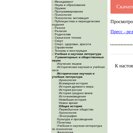
:: Менеджмент
:: Наука и образование
Скачат
:: Оружие
:: Программирование
:: Психология
:: Психология, мотивация
Просмотро
:: Публицистика и периодические
издания
:: Разное
Пресс - ре
:: Религия
:: Родителям
:: Серьезное чтение
:: Спорт
:: Спорт, здоровье, красота
:: Справочники
:: Техника и конструкции
:: Учебная и научная литература
:Гуманитарные и общественные
науки
:Изучение языков
К настоя
:Историческая научная и учебная
лите
:Историческая научная и
учебная литература
:Археология
:Всемирная история
:История древнего мира
:История россии
:История средних веков
:Источниковедение
:Новейшая история
:Новое время
:Общая история
:Первобытное общество
:Хронология
:Этнография
:Культура и просвещение
:Политика
:Учебная и научная литература
по психологии
:Филология