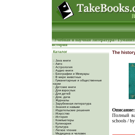
Учебная и научная литература
>
Гуманит
история
Каталог
The histor
:: Java книги
:: Авто
:: Астрология
:: Аудио книги
:: Биографии и Мемуары
:: В мире животных
:: Гуманитарные и общественные
науки
:: Детские книги
:: Для взрослых
:: Для детей
:: Дом, дача
:: Журналы
:: Зарубежная литература
:: Знания и навыки
Описание:
:: Издательские решения
:: Искусство
Полный вар
:: История
schools / b
:: Компьютеры
:: Кулинария
:: Культура
:: Легкое чтение
:: Медицина и человек