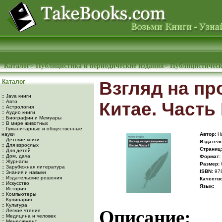
Каталог
>
Публицистика и периодические издания
>
Публицистическ
Каталог
Взгляд на пр
:: Java книги
:: Авто
Китае. Часть 
:: Астрология
:: Аудио книги
:: Биографии и Мемуары
:: В мире животных
:: Гуманитарные и общественные
науки
Автор:
Ни
:: Детские книги
Издатель
:: Для взрослых
Cтраниц:
:: Для детей
:: Дом, дача
Формат:
:: Журналы
Размер:
:: Зарубежная литература
ISBN:
978
:: Знания и навыки
:: Издательские решения
Качество
:: Искусство
Язык:
:: История
:: Компьютеры
:: Кулинария
:: Культура
Описание:
:: Легкое чтение
:: Медицина и человек
:: Менеджмент