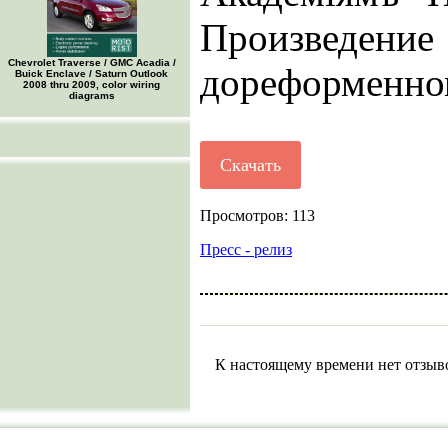
Произвед
Chevrolet Traverse / GMC Acadia /
дореформенно
Buick Enclave / Saturn Outlook
2008 thru 2009, color wiring
diagrams
Скачать
Просмотров: 113
Пресс - релиз
К настоящему времени нет отзыв