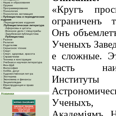
:: Наука и образование
«Кругъ прос
:: Оружие
:: Программирование
:: Психология
:: Психология, мотивация
:: Публицистика и периодические
ограниченъ 
издания
:Периодические издания
:Публицистическая литература
:Афоризмы и цитаты
Онъ объемлетъ
:Военное дело / спецслужбы
:Зарубежная публицистика
:Публицистика
:: Разное
Ученыхъ Завед
:: Религия
:: Родителям
:: Серьезное чтение
:: Спорт
е сложные. Э
:: Спорт, здоровье, красота
:: Справочники
:: Техника и конструкции
:: Учебная и научная литература
часть наи
:: Фен-Шуй
:: Философия
:: Хобби, досуг
:: Художественная лит-ра
Институты 
:: Эзотерика
:: Экономика и финансы
:: Энциклопедии
:: Юриспруденция и право
Астрономич
:: Языки
Новинки
Ученыхъ, 
Академіямъ 