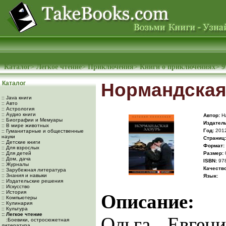
Каталог
>
Легкое чтение
>
Приключения
>
Книги о приключениях
>
9
Каталог
Нормандская
:: Java книги
:: Авто
:: Астрология
:: Аудио книги
Автор:
На
:: Биографии и Мемуары
Издатель
:: В мире животных
Год:
201
:: Гуманитарные и общественные
науки
Cтраниц:
:: Детские книги
Формат:
:: Для взрослых
:: Для детей
Размер:
:: Дом, дача
ISBN:
978
:: Журналы
Качество
:: Зарубежная литература
:: Знания и навыки
Язык:
:: Издательские решения
:: Искусство
:: История
Описание:
:: Компьютеры
:: Кулинария
:: Культура
:: Легкое чтение
Ольга, Евген
:Боевики, остросюжетная
литература