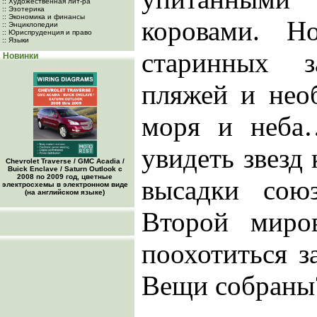
:: Художественная лит-ра
:: Эзотерика
:: Экономика и финансы
коровами. Н
:: Энциклопедии
:: Юриспруденция и право
:: Языки
старинных з
Новинки
пляжей и нео
моря и неба
увидеть звезд 
Chevrolet Traverse / GMC Acadia /
Buick Enclave / Saturn Outlook с
2008 по 2009 год, цветные
высадки сою
электросхемы в электронном виде
(на английском языке)
Второй миро
поохотиться з
Вещи собраны?