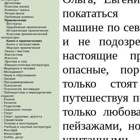
:Детективы
:Классика жанра
покататься
:Комиксы / манга
:Легкая проза
:Любовные романы
:Приключения
машине по сев
:Вестерны
:Зарубежные приключения
:Исторические приключения
:Классика приключенческой
и не подозр
литературы
:Книги о приключениях
:Книги о путешествиях
:Морские приключения
настоящие п
:Ужасы / мистика
:Фантастика
:Фэнтези
:Эротика и секс
опасные, по
:Юмористическая литература
:: Медицина и человек
:: Менеджмент
:: Наука и образование
только стоя
:: Оружие
:: Программирование
:: Психология
:: Психология, мотивация
:: Публицистика и периодические
путешествуя 
издания
:: Разное
:: Религия
:: Родителям
только любов
:: Серьезное чтение
:: Спорт
:: Спорт, здоровье, красота
:: Справочники
пейзажами, но
:: Техника и конструкции
:: Учебная и научная литература
:: Фен-Шуй
:: Философия
упитанным
:: Хобби, досуг