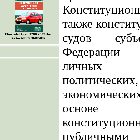
Конституцио
также констит
судов субъ
Chevrolet Aveo Т200 2002 thru
2011, wiring diagrams
Федерации
личных (
политичес
экономически
основе 
конституцион
публичны