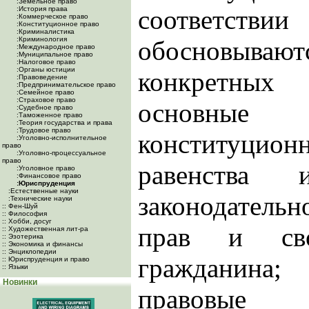
:Земельное право
:История права
соответ
:Коммерческое право
:Конституционное право
:Криминалистика
:Криминология
обосновыв
:Международное право
:Муниципальное право
:Налоговое право
:Органы юстиции
конкретны
:Правоведение
:Предпринимательское право
:Семейное право
:Страховое право
основны
:Судебное право
:Таможенное право
:Теория государства и права
:Трудовое право
конституци
:Уголовно-исполнительное
право
:Уголовно-процессуальное
право
равенства и
:Уголовное право
:Финансовое право
:Юриспруденция
:Естественные науки
законодатель
:Технические науки
:: Фен-Шуй
:: Философия
:: Хобби, досуг
прав и св
:: Художественная лит-ра
:: Эзотерика
:: Экономика и финансы
:: Энциклопедии
гражданина
:: Юриспруденция и право
:: Языки
Новинки
правов