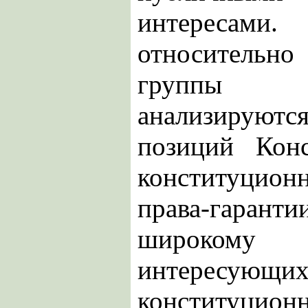
интересам
относительн
группы 
анализируются
позиций Кон
конституцион
права-гара
широкому к
интересующ
конституцио