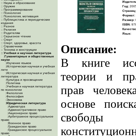
Издатель
:: Наука и образование
:: Оружие
Год:
200
:: Программирование
Cтраниц:
:: Психология
Формат:
:: Психология, мотивация
:: Публицистика и периодические
Размер:
издания
ISBN:
978
:: Разное
Качество
:: Религия
:: Родителям
Язык:
:: Серьезное чтение
:: Спорт
:: Спорт, здоровье, красота
Описание:
:: Справочники
:: Техника и конструкции
:: Учебная и научная литература
:Гуманитарные и общественные
В книге исс
науки
:Изучение языков
:Историческая научная и учебная
лите
теории и пр
:Историческая научная и учебная
литература
:Культура и просвещение
:Политика
прав челове
:Учебная и научная литература
по психологии
:Филология
:Философия
основе поиск
:Экономика
:Юридическая литература
:Адвокатура
:Административное право
свободы
:Акционерное право
:Арбитражное процессуальное
право
:Военное право
конституцион
:Гражданское право
:Гражданское процессуальное
право