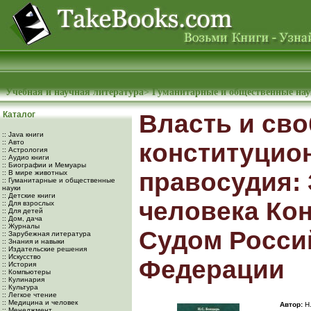
Учебная и научная литература
>
Гуманитарные и общественные на
Каталог
Власть и сво
:: Java книги
:: Авто
конституцио
:: Астрология
:: Аудио книги
:: Биографии и Мемуары
правосудия:
:: В мире животных
:: Гуманитарные и общественные
науки
:: Детские книги
человека Ко
:: Для взрослых
:: Для детей
:: Дом, дача
:: Журналы
Судом Росси
:: Зарубежная литература
:: Знания и навыки
:: Издательские решения
:: Искусство
Федерации
:: История
:: Компьютеры
:: Кулинария
:: Культура
:: Легкое чтение
:: Медицина и человек
Автор:
Н.
:: Менеджмент