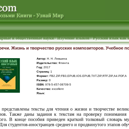
арные и общественные науки
>
Изучение языков
>
Русский язык как
речи. Жизнь и творчество русских композиторов. Учебное п
Автор:
Н. Н. Левшина
Издательство:
Флинта
Год:
2017
Cтраниц:
1
Формат:
FB2.ZIP,FB3,EPUB,IOS.EPUB,TXT.ZIP,RTF.ZIP,A4.PDF,A
Размер:
0
ISBN:
978-5-457-08709-5
Качество:
excellent
Язык:
 представлены тексты для чтения о жизни и творчестве велик
ров. Также даны задания к текстам на проверку понимания 
ого. В конце пособия приведен краткий толковый словарь м
Для студентов-иностранцев среднего и продвинутого этапов обу