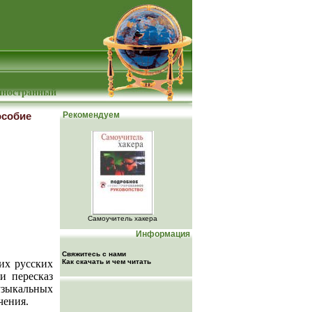
 иностранный
особие
Рекомендуем
Самоучитель хакера
Информация
Свяжитесь с нами
их русских
Как скачать и чем читать
и пересказ
узыкальных
чения.