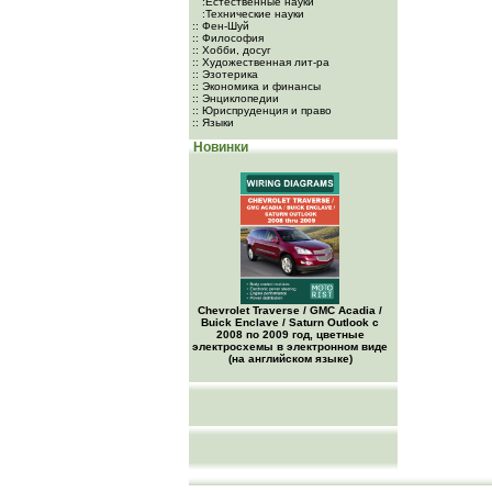
:Естественные науки
:Технические науки
:: Фен-Шуй
:: Философия
:: Хобби, досуг
:: Художественная лит-ра
:: Эзотерика
:: Экономика и финансы
:: Энциклопедии
:: Юриспруденция и право
:: Языки
Новинки
Chevrolet Traverse / GMC Acadia /
Buick Enclave / Saturn Outlook с
2008 по 2009 год, цветные
электросхемы в электронном виде
(на английском языке)