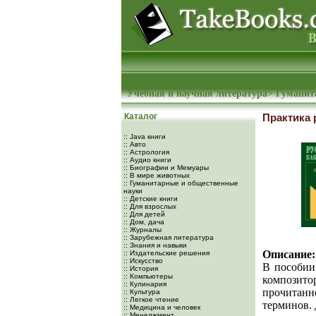
Учебная и научная литература
>
Гуманит
Каталог
Практика 
:: Java книги
:: Авто
:: Астрология
:: Аудио книги
:: Биографии и Мемуары
:: В мире животных
:: Гуманитарные и общественные
науки
:: Детские книги
:: Для взрослых
:: Для детей
:: Дом, дача
:: Журналы
:: Зарубежная литература
:: Знания и навыки
Описание:
:: Издательские решения
:: Искусство
В пособии
:: История
:: Компьютеры
композито
:: Кулинария
прочитанн
:: Культура
:: Легкое чтение
терминов. 
:: Медицина и человек
:: Менеджмент