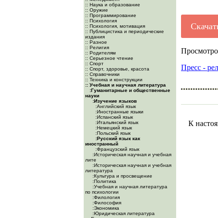
:: Наука и образование
:: Оружие
:: Программирование
:: Психология
Скачат
:: Психология, мотивация
:: Публицистика и периодические
издания
:: Разное
:: Религия
Просмотро
:: Родителям
:: Серьезное чтение
:: Спорт
Пресс - ре
:: Спорт, здоровье, красота
:: Справочники
:: Техника и конструкции
:: Учебная и научная литература
:Гуманитарные и общественные
науки
:Изучение языков
:Английский язык
:Иностранные языки
:Испанский язык
К настоя
:Итальянский язык
:Немецкий язык
:Польский язык
:Русский язык как
иностранный
:Французский язык
:Историческая научная и учебная
лите
:Историческая научная и учебная
литература
:Культура и просвещение
:Политика
:Учебная и научная литература
по психологии
:Филология
:Философия
:Экономика
:Юридическая литература