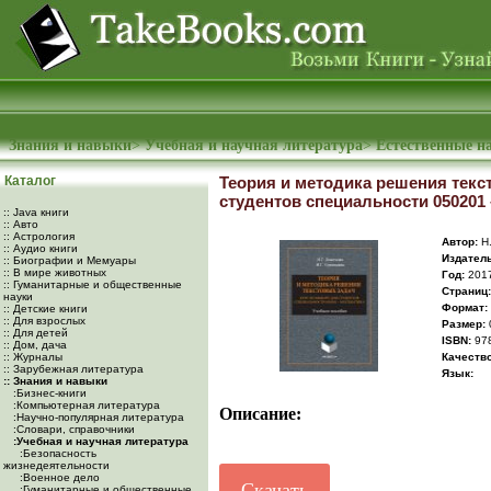
Знания и навыки
>
Учебная и научная литература
>
Естественные н
Каталог
Теория и методика решения текс
студентов специальности 050201 
:: Java книги
:: Авто
:: Астрология
Автор:
Н.
:: Аудио книги
Издатель
:: Биографии и Мемуары
:: В мире животных
Год:
201
:: Гуманитарные и общественные
Cтраниц:
науки
Формат:
:: Детские книги
:: Для взрослых
Размер:
:: Для детей
ISBN:
978
:: Дом, дача
:: Журналы
Качество
:: Зарубежная литература
Язык:
:: Знания и навыки
:Бизнес-книги
:Компьютерная литература
Описание:
:Научно-популярная литература
:Словари, справочники
:Учебная и научная литература
:Безопасность
жизнедеятельности
:Военное дело
Скачать
:Гуманитарные и общественные