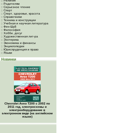
:: Религия
:: Родителям
:: Серьезное чтение
:: Спорт
:: Спорт, здоровье, красота
:: Справочники
:: Техника и конструкции
:: Учебная и научная литература
:: Фен-Шуй
:: Философия
:: Хобби, досуг
:: Художественная лит-ра
:: Эзотерика
:: Экономика и финансы
:: Энциклопедии
:: Юриспруденция и право
:: Языки
Новинки
Chevrolet Aveo Т200 с 2002 по
2011 год, электросхемы и
электрооборудование в
электронном виде (на английском
языке)