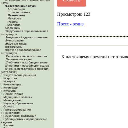
науки
:Естественные науки
:Астрономия
:Естествознание
Просмотров: 123
:Математика
:Механика
:Физика
Пресс - релиз
:Экология
:Задачники
:Зарубежная образовательная
литература
:Медицина / здравоохранение
:Монографии
:Научные труды
:Практикумы
:Прочая образовательная
литература
К настоящему времени нет отзыв
:Сельское и лесное хозяйство
:Технические науки
:Учебники и пособия для вузов
:Учебники и пособия для ссузов
:Учебно-методические пособия
(методички)
:: Издательские решения
:: Искусство
:: История
:: Компьютеры
:: Кулинария
:: Культура
:: Легкое чтение
:: Медицина и человек
:: Менеджмент
:: Наука и образование
:: Оружие
:: Программирование
:: Психология
:: Психология, мотивация
:: Публицистика и периодические
издания
:: Разное