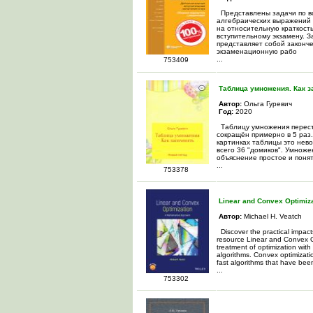
Представлены задачи по в
алгебраических выражений д
на относительную краткость
вступительному экзамену. З
представляет собой законче
экзаменационную рабо
...
753409
Таблица умножения. Как з
Автор:
Ольга Гуревич
Год:
2020
Таблицу умножения перест
сокращён примерно в 5 раз
картинках таблицы это нево
всего 36 "домиков". Умноже
объяснение простое и понят
...
753378
Linear and Convex Optimiz
Автор:
Michael H. Veatch
Discover the practical impact
resource Linear and Convex O
treatment of optimization with
algorithms. Convex optimizati
fast algorithms that have bee
...
753302