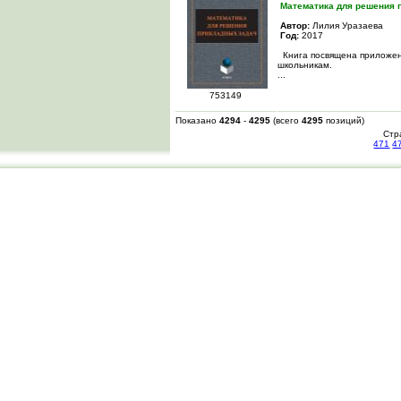
Математика для решения 
Автор:
Лилия Уразаева
Год:
2017
Книга посвящена приложен
школьникам.
...
753149
Показано
4294
-
4295
(всего
4295
позиций)
Стр
471
4