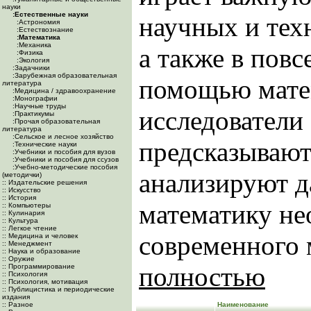
науки
:Естественные науки
научных и тех
:Астрономия
:Естествознание
:Математика
:Механика
а также в пов
:Физика
:Экология
:Задачники
:Зарубежная образовательная
помощью мате
литература
:Медицина / здравоохранение
:Монографии
:Научные труды
исследователи
:Практикумы
:Прочая образовательная
литература
:Сельское и лесное хозяйство
предсказывают
:Технические науки
:Учебники и пособия для вузов
:Учебники и пособия для ссузов
:Учебно-методические пособия
анализируют д
(методички)
:: Издательские решения
:: Искусство
:: История
математику не
:: Компьютеры
:: Кулинария
:: Культура
:: Легкое чтение
современного м
:: Медицина и человек
:: Менеджмент
:: Наука и образование
:: Оружие
полностью
:: Программирование
:: Психология
:: Психология, мотивация
:: Публицистика и периодические
издания
:: Разное
Наименование