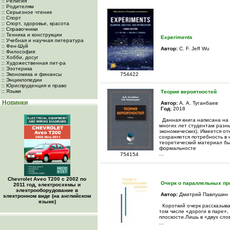
:: Религия
:: Родителям
:: Серьезное чтение
:: Спорт
:: Спорт, здоровье, красота
:: Справочники
:: Техника и конструкции
Experiments
:: Учебная и научная литература
:: Фен-Шуй
Автор:
C. F. Jeff Wu
:: Философия
:: Хобби, досуг
:: Художественная лит-ра
:: Эзотерика
:: Экономика и финансы
754422
:: Энциклопедии
:: Юриспруденция и право
:: Языки
Теория вероятностей
Новинки
Автор:
А. А. Туганбаев
Год:
2018
Данная книга написана на 
многих лет студентам разны
экономических). Имеется о
сохраняется потребность в
теоретический материал бы
формальносте
...
754154
Chevrolet Aveo Т200 с 2002 по
Очерк о параллельных п
2011 год, электросхемы и
электрооборудование в
Автор:
Дмитрий Павлушин
электронном виде (на английском
языке)
Короткий очерк рассказыв
том числе «дороги в паре»
плоскости.Лишь в «двух сл
...