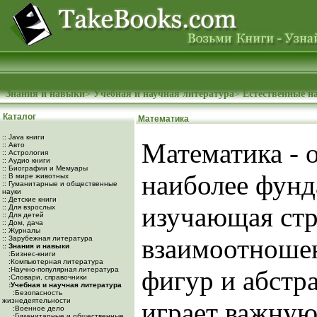
Знания и навыки
>
Учебная и научная литература
>
Естественные н
Каталог
Математика
:: Java книги
Математика - 
:: Авто
:: Астрология
:: Аудио книги
:: Биографии и Мемуары
наиболее фунд
:: В мире животных
:: Гуманитарные и общественные
науки
:: Детские книги
изучающая стр
:: Для взрослых
:: Для детей
:: Дом, дача
:: Журналы
взаимоотношен
:: Зарубежная литература
:: Знания и навыки
:Бизнес-книги
:Компьютерная литература
:Научно-популярная литература
фигур и абстр
:Словари, справочники
:Учебная и научная литература
:Безопасность
жизнедеятельности
играет важную
:Военное дело
:Гуманитарные и общественные