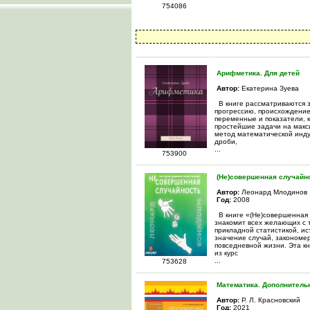
754086
Арифметика. Для детей
Автор:
Екатерина Зуева
В книге рассматриваются 
прогрессию, происхождение
переменные и показатели, 
простейшие задачи на макс
метод математической инду
дроби,
...
753900
(Не)совершенная случайн
Автор:
Леонард Млодинов
Год:
2008
В книге «(Не)совершенная 
знакомит всех желающих с 
прикладной статистикой, ис
значение случай, закономе
повседневной жизни. Эта кн
из курс
...
753628
Математика. Дополнитель
Автор:
Р. Л. Красновский
Год:
2021